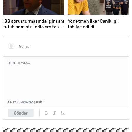
İBB soruşturmasında iş insanı
Yönetmen İlker Canikligil
tutuklanmıştı: İddialara tek
tahliye edildi
tek yanıt verdi!
En az 10 karakter gerekli
Gönder