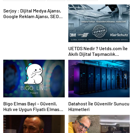
Serjoy : Dijital Medya Ajansı,
Google Reklam Ajansı, SEO
Ajansı ve Web Tasarım Ajansı
UETDS Nedir ? Uetds.com İle
Akıllı Dijital Taşımacılık
Yazılımı
Bigo Elmas Bayi – Güvenli,
Datahost İle Güvenilir Sunucu
Hızlı ve Uygun Fiyatlı Elmas
Hizmetleri
Satın Almanın Yeni Adresi