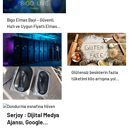
Bigo Elmas Bayi – Güvenli,
Hızlı ve Uygun Fiyatlı Elmas
Satın Almanın Yeni Adresi
Glütensiz besinlerin fazla
Datahost İle Güvenilir
tüketimi kilo artışına yol
Sunucu Hizmetleri
açabilir
Dondurma esnafına hijyen
uyarısı! ‘Suda bekletilen
Serjoy : Dijital Medya
kaşık çapraz bulaşmaya
Ajansı, Google
neden olabilir’