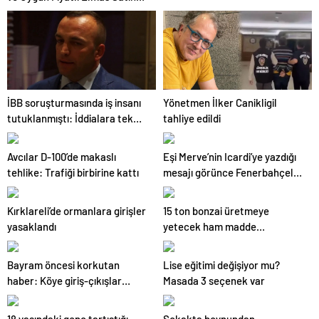
Almanın Yeni Adresi
İBB soruşturmasında iş insanı
Yönetmen İlker Canikligil
tutuklanmıştı: İddialara tek
tahliye edildi
tek yanıt verdi!
Avcılar D-100’de makaslı
Eşi Merve’nin Icardi’ye yazdığı
tehlike: Trafiği birbirine kattı
mesajı görünce Fenerbahçeli
Kadir evi terk etti
Kırklareli’de ormanlara girişler
15 ton bonzai üretmeye
yasaklandı
yetecek ham madde
Türkiye’de ele geçirildi
Bayram öncesi korkutan
Lise eğitimi değişiyor mu?
haber: Köye giriş-çıkışlar
Masada 3 seçenek var
kapatıldı