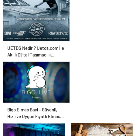
Reklam Ajansı, SEO
Ajansı ve Web
Tasarım Ajansı
UETDS Nedir ? Uetds.com İle
Akıllı Dijital Taşımacılık
Yazılımı
Bigo Elmas Bayi – Güvenli,
Hızlı ve Uygun Fiyatlı Elmas
Satın Almanın Yeni Adresi