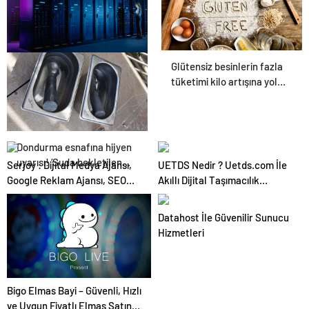
Glütensiz besinlerin fazla
Datahost İle Güvenilir
tüketimi kilo artışına yol
Sunucu Hizmetleri
açabilir
Dondurma esnafına hijyen
uyarısı! ‘Suda bekletilen
Serjoy : Dijital Medya Ajansı,
UETDS Nedir ? Uetds.com İle
kaşık çapraz bulaşmaya
Google Reklam Ajansı, SEO
Akıllı Dijital Taşımacılık
neden olabilir’
Ajansı ve Web Tasarım Ajansı
Yazılımı
Datahost İle Güvenilir Sunucu
Hizmetleri
Bigo Elmas Bayi – Güvenli, Hızlı
ve Uygun Fiyatlı Elmas Satın