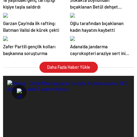
18 yaşındaki genç tartıştığı
Sokakta boynundan
kişiye taşla saldırdı
bıçaklanan Betül dehşet
anlarını anlattı
Garzan Çayı’nda ilk rafting:
Oğlu tarafından bıçaklanan
Batman Valisi de kürek çekti
kadın hayatını kaybetti
Zafer Partili gençlik kolları
Adana’da jandarma
başkanına soruşturma
cayrokopteri araziye sert iniş
yaptı
Daha Fazla Haber Yükle