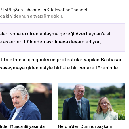
RT5RFg&ab_channel=4KRelaxationChannel
da ki videonun altyazı örneğidir.
ları sona erdiren anlaşma gereği Azerbaycan’a ait
ve askerler, bölgeden ayrılmaya devam ediyor.
stifa etmesi için günlerce protestolar yapılan Başbakan
avaşmaya giden eşiyle birlikte bir cenaze töreninde
lider Mujica 89 yaşında
Meloni’den Cumhurbaşkanı