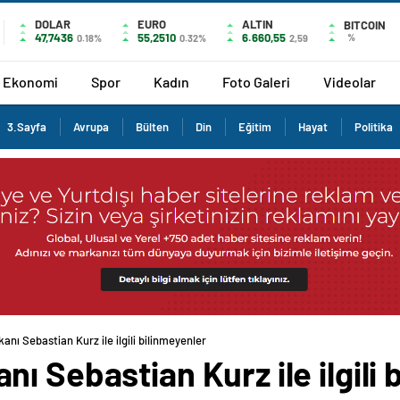
DOLAR
EURO
ALTIN
BITCOIN
47,7436
55,2510
6.660,55
%
0.18%
0.32%
2,59
Ekonomi
Spor
Kadın
Foto Galeri
Videolar
3.Sayfa
Avrupa
Bülten
Din
Eğitim
Hayat
Politika
nı Sebastian Kurz ile ilgili bilinmeyenler
ı Sebastian Kurz ile ilgili 