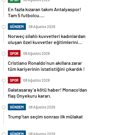
En fazla kızaran takım Antalyaspor!
Tam 5 futbolcu….
GÜNDEM
08 Ağustos 2026
Norweç silahlı kuvvetleri kadınlardan
oluşan özel kuvvetler eğitimlerini
başlattı.
SPOR
08 Ağustos 2026
Cristiano Ronaldo’nun akıllara zarar
tüm kariyerinin istatistiğini çıkardık !
SPOR
08 Ağustos 2026
Galatasaray’a kötü haber! Monaco’dan
flaş Onyekuru kararı.
GÜNDEM
08 Ağustos 2026
Trump’tan seçim sonrası ilk mülakat
GÜNDEM
08 Ağustos 2026