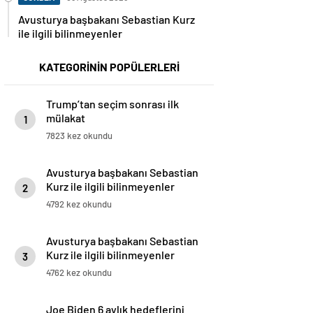
Avusturya başbakanı Sebastian Kurz
ile ilgili bilinmeyenler
KATEGORİNİN POPÜLERLERİ
Trump’tan seçim sonrası ilk
mülakat
1
7823 kez okundu
Avusturya başbakanı Sebastian
Kurz ile ilgili bilinmeyenler
2
4792 kez okundu
Avusturya başbakanı Sebastian
Kurz ile ilgili bilinmeyenler
3
4762 kez okundu
Joe Biden 6 aylık hedeflerini