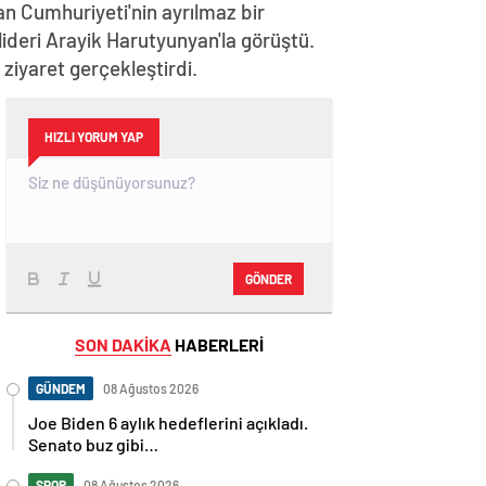
n Cumhuriyeti'nin ayrılmaz bir
lideri Arayik Harutyunyan'la görüştü.
iyaret gerçekleştirdi.
HIZLI YORUM YAP
GÖNDER
SON DAKİKA
HABERLERİ
GÜNDEM
08 Ağustos 2026
Joe Biden 6 aylık hedeflerini açıkladı.
Senato buz gibi…
SPOR
08 Ağustos 2026