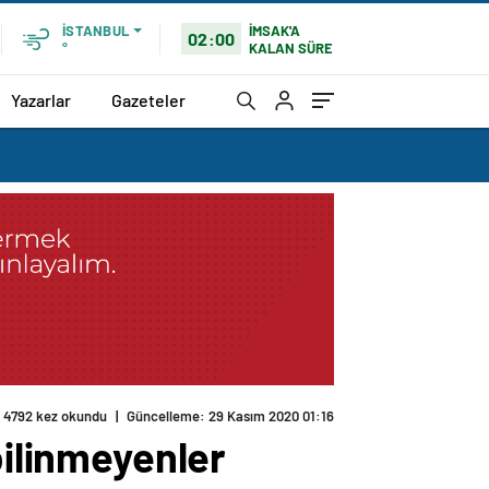
İMSAK'A
İSTANBUL
02:00
KALAN SÜRE
°
Yazarlar
Gazeteler
4792 kez okundu
|
Güncelleme: 29 Kasım 2020 01:16
bilinmeyenler