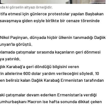
da ki görselin altyazı örneğidir.
stifa etmesi için günlerce protestolar yapılan Başbakan
avaşmaya giden eşiyle birlikte bir cenaze töreninde
 Nikol Paşinyan, dünyada hiçbir ülkenin tanımadığı Dağlık
unyan’la görüştü.
çıklamada çatışmalar sırasında kaçanların geri dönmesi
 yatırıldı.
lık Karabağ’a geri döndüğü bilgisini veren
n ailelerine 600 dolar yardım verileceğini söyledi. 10
n belirsiz kalan Dağlık Karabağ Ermenistan tarafından
ki çatışmalar devam ederken Ermenistan’a verdiği
Cumhurbaşkanı Macron ise hafta sonunda dikkat çeken