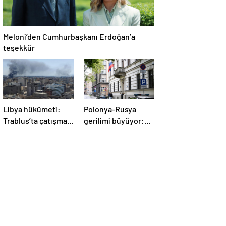
Meloni’den Cumhurbaşkanı Erdoğan’a
teşekkür
Libya hükümeti:
Polonya-Rusya
Trablus’ta çatışma
gerilimi büyüyor:
yaşanan bölge
Kapatma kararına
kontrol altında
karşılık vereceğiz