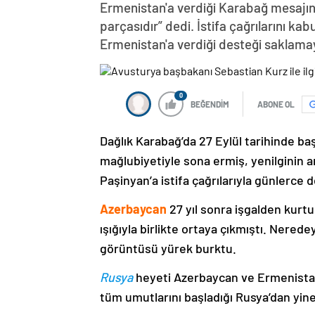
Ermenistan'a verdiği Karabağ mesajın
parçasıdır” dedi. İstifa çağrılarını k
Ermenistan'a verdiği desteği saklama
0
BEĞENDİM
ABONE OL
Dağlık Karabağ’da 27 Eylül tarihinde ba
mağlubiyetiyle sona ermiş, yenilginin 
Paşinyan’a istifa çağrılarıyla günlerce 
Azerbaycan
27 yıl sonra işgalden kurtu
ışığıyla birlikte ortaya çıkmıştı. Nere
görüntüsü yürek burktu.
Rusya
heyeti Azerbaycan ve Ermenistan
tüm umutlarını başladığı Rusya’dan yine