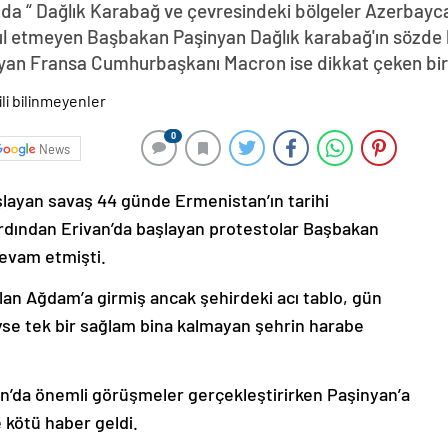
da “ Dağlık Karabağ ve çevresindeki bölgeler Azerbayca
abul etmeyen Başbakan Paşinyan Dağlık karabağ'ın sözde 
yan Fransa Cumhurbaşkanı Macron ise dikkat çeken bir z
0
News
şlayan savaş 44 günde Ermenistan’ın tarihi
ardından Erivan’da başlayan protestolar Başbakan
devam etmişti.
lan Ağdam’a girmiş ancak şehirdeki acı tablo, gün
deyse tek bir sağlam bina kalmayan şehrin harabe
’da önemli görüşmeler gerçekleştirirken Paşinyan’a
 kötü haber geldi.