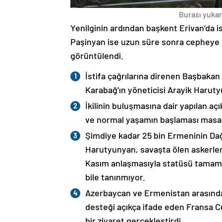
Burası yukarı
Yenilginin ardından başkent Erivan’da i
Paşinyan ise uzun süre sonra cepheye s
görüntülendi.
İstifa çağrılarına direnen Başbakan
Karabağ’ın yöneticisi Arayik Haruty
İkilinin buluşmasına dair yapılan a
ve normal yaşamın başlaması masaya
Şimdiye kadar 25 bin Ermeninin Dağ
Harutyunyan, savaşta ölen askerleri
Kasım anlaşmasıyla statüsü tamame
bile tanınmıyor.
Azerbaycan ve Ermenistan arasında
desteği açıkça ifade eden Fransa 
bir ziyaret gerçekleştirdi.