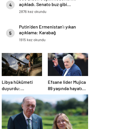
açıkladı. Senato buz gibi…
4
2876 kez okundu
Putin’den Ermenistan’ı yıkan
açıklama: Karabağ
5
Azerbaycan’ın ayrılmaz bir
1915 kez okundu
parçasıdır!
Libya hükümeti
Efsane lider Mujica
duyurdu:
89 yaşında hayatını
Trablus’taki olaylar
kaybetti
kontrol altında