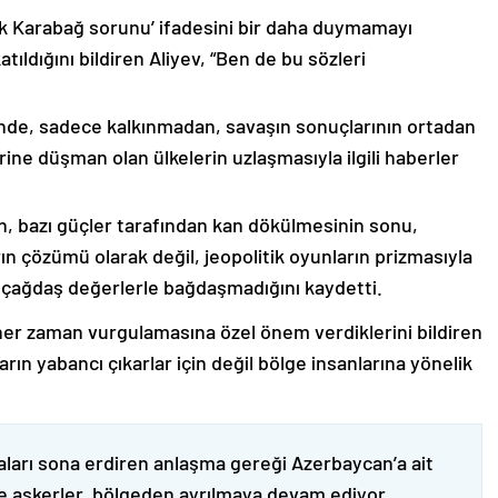
lık Karabağ sorunu’ ifadesini bir daha duymamayı
ıldığını bildiren Aliyev, “Ben de bu sözleri
nde, sadece kalkınmadan, savaşın sonuçlarının ortadan
rine düşman olan ülkelerin uzlaşmasıyla ilgili haberler
nin, bazı güçler tarafından kan dökülmesinin sonu,
ın çözümü olarak değil, jeopolitik oyunların prizmasıyla
 çağdaş değerlerle bağdaşmadığını kaydetti.
er zaman vurgulamasına özel önem verdiklerini bildiren
ın yabancı çıkarlar için değil bölge insanlarına yönelik
ları sona erdiren anlaşma gereği Azerbaycan’a ait
ve askerler, bölgeden ayrılmaya devam ediyor.