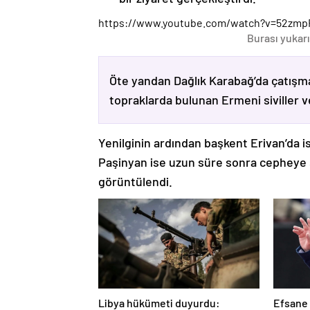
https://www.youtube.com/watch?v=52zmp
Burası yukarı
Öte yandan Dağlık Karabağ’da çatışma
topraklarda bulunan Ermeni siviller 
Yenilginin ardından başkent Erivan’da i
Paşinyan ise uzun süre sonra cepheye s
görüntülendi.
Libya hükümeti duyurdu:
Efsane 