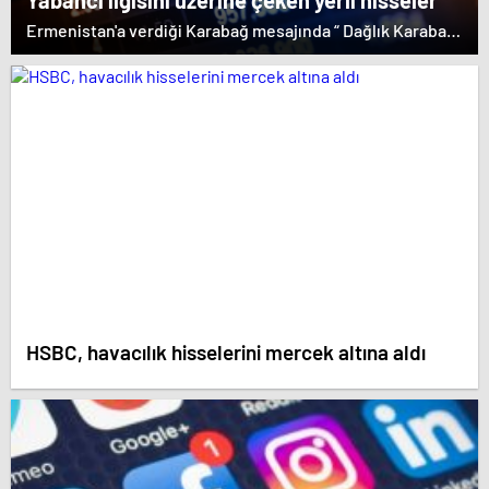
Yabancı ilgisini üzerine çeken yerli hisseler
Ermenistan'a verdiği Karabağ mesajında “ Dağlık Karabağ
ve çevresindeki bölgeler Azerbaycan Cumhuriyeti'nin
ayrılmaz bir parçasıdır” dedi. İstifa çağrılarını kabul
etmeyen Başbakan Paşinyan Dağlık karabağ'ın sözde
lideri Arayik Harutyunyan'la görüştü. Ermenistan'a verdiği
desteği saklamayan Fransa Cumhurbaşkanı Macron ise
dikkat çeken bir ziyaret gerçekleştirdi.
HSBC, havacılık hisselerini mercek altına aldı