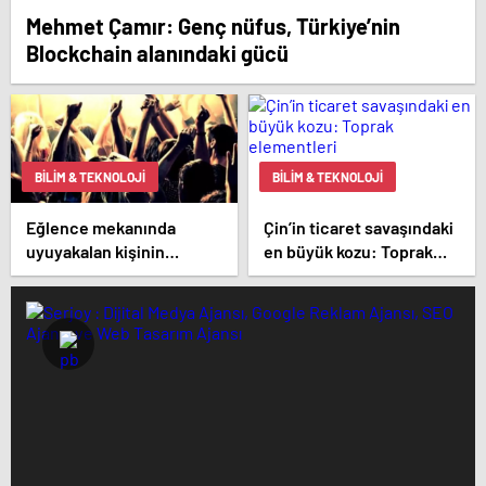
Mehmet Çamır: Genç nüfus, Türkiye’nin
Blockchain alanındaki gücü
BILIM & TEKNOLOJI
BILIM & TEKNOLOJI
Eğlence mekanında
Çin’in ticaret savaşındaki
uyuyakalan kişinin
en büyük kozu: Toprak
kartından 370 bin lira
elementleri
çekildi