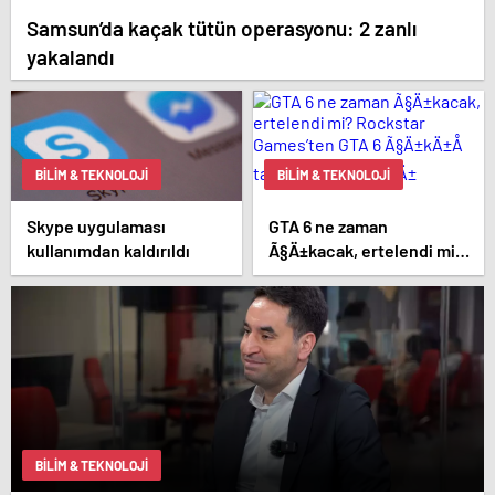
Samsun’da kaçak tütün operasyonu: 2 zanlı
yakalandı
BILIM & TEKNOLOJI
BILIM & TEKNOLOJI
Skype uygulaması
GTA 6 ne zaman
kullanımdan kaldırıldı
Ã§Ä±kacak, ertelendi mi?
Rockstar Games’ten GTA
6 Ã§Ä±kÄ±Å tarihi
aÃ§Ä±klamasÄ±
BILIM & TEKNOLOJI