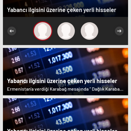
Yabancı ilgisini üzerine çeken yerli hisseler
Yabancı ilgisini üzerine çeken yerli hisseler
Ermenistan'a verdiği Karabağ mesajında “ Dağlık Karabağ
ve çevresindeki bölgeler Azerbaycan Cumhuriyeti'nin
ayrılmaz bir parçasıdır” dedi. İstifa çağrılarını kabul
etmeyen Başbakan Paşinyan Dağlık karabağ'ın sözde
lideri Arayik Harutyunyan'la görüştü. Ermenistan'a verdiği
desteği saklamayan Fransa Cumhurbaşkanı Macron ise
dikkat çeken bir ziyaret gerçekleştirdi.