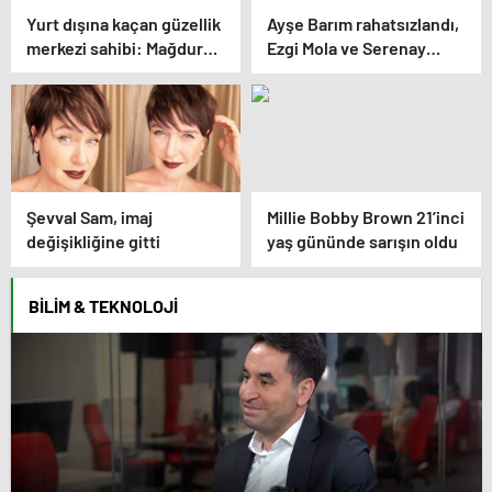
Yurt dışına kaçan güzellik
Ayşe Barım rahatsızlandı,
merkezi sahibi: Mağdur
Ezgi Mola ve Serenay
oldum
Sarıkaya isyan etti
Şevval Sam, imaj
Millie Bobby Brown 21’inci
değişikliğine gitti
yaş gününde sarışın oldu
BILIM & TEKNOLOJI