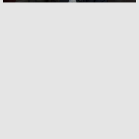
Mehmet Çamır: Genç nüfus, Türkiye’nin Blockchain
alanındaki gücü
Eğlence mekanında uyuyakalan kişinin kartından 370
bin lira çekildi
Çin’in ticaret savaşındaki en büyük kozu: Toprak
elementleri
VİZYONDAKİ
FİLMLER
DİĞER FİLMLER