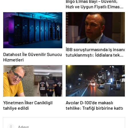
Bigo Elmas Bayi – Güvenli,
Hızlı ve Uygun Fiyatlı Elmas
Satın Almanın Yeni Adresi
İBB soruşturmasında iş insanı
Datahost İle Güvenilir Sunucu
tutuklanmıştı: İddialara tek
Hizmetleri
tek yanıt verdi!
Yönetmen İlker Canikligil
Avcılar D-100’de makaslı
tahliye edildi
tehlike: Trafiği birbirine kattı