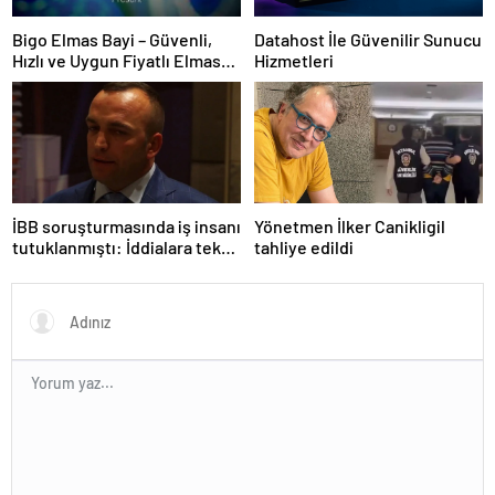
Bigo Elmas Bayi – Güvenli,
Datahost İle Güvenilir Sunucu
Hızlı ve Uygun Fiyatlı Elmas
Hizmetleri
Satın Almanın Yeni Adresi
İBB soruşturmasında iş insanı
Yönetmen İlker Canikligil
tutuklanmıştı: İddialara tek
tahliye edildi
tek yanıt verdi!