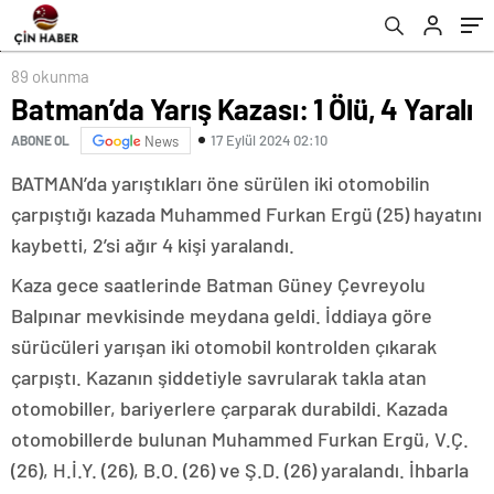
89 okunma
Batman’da Yarış Kazası: 1 Ölü, 4 Yaralı
17 Eylül 2024 02:10
ABONE OL
News
BATMAN’da yarıştıkları öne sürülen iki otomobilin
çarpıştığı kazada Muhammed Furkan Ergü (25) hayatını
kaybetti, 2’si ağır 4 kişi yaralandı.
Kaza gece saatlerinde Batman Güney Çevreyolu
Balpınar mevkisinde meydana geldi. İddiaya göre
sürücüleri yarışan iki otomobil kontrolden çıkarak
çarpıştı. Kazanın şiddetiyle savrularak takla atan
otomobiller, bariyerlere çarparak durabildi. Kazada
otomobillerde bulunan Muhammed Furkan Ergü, V.Ç.
(26), H.İ.Y. (26), B.O. (26) ve Ş.D. (26) yaralandı. İhbarla