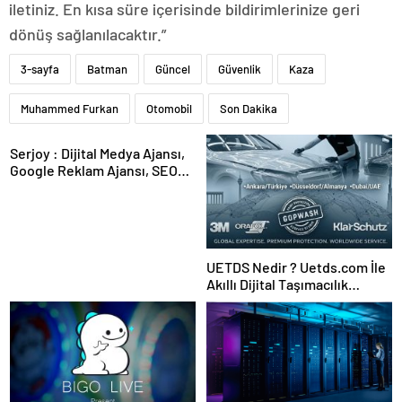
iletiniz. En kısa süre içerisinde bildirimlerinize geri
dönüş sağlanılacaktır.”
3-sayfa
Batman
Güncel
Güvenlik
Kaza
Muhammed Furkan
Otomobil
Son Dakika
Serjoy : Dijital Medya Ajansı,
Google Reklam Ajansı, SEO
Ajansı ve Web Tasarım Ajansı
UETDS Nedir ? Uetds.com İle
Akıllı Dijital Taşımacılık
Yazılımı