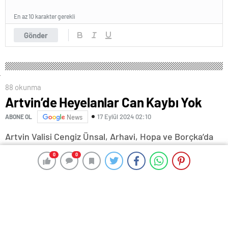
En az 10 karakter gerekli
Gönder
88 okunma
Artvin’de Heyelanlar Can Kaybı Yok
17 Eylül 2024 02:10
ABONE OL
News
Artvin Valisi Cengiz Ünsal, Arhavi, Hopa ve Borçka’da
yağışlar nedeniyle meydana gelen heyelan ile
0
0
0
0
taşkınlarda herhangi bir can kaybı veya yaralanma
olmadığını söyledi.
Vali Ünsal, ilgili kurum müdürlerinin katılımıyla Arhavi
ve Hopa kaymakamlıklarında “Kriz Masası Durum
Değerlendirme” toplantısı gerçekleştirdi.