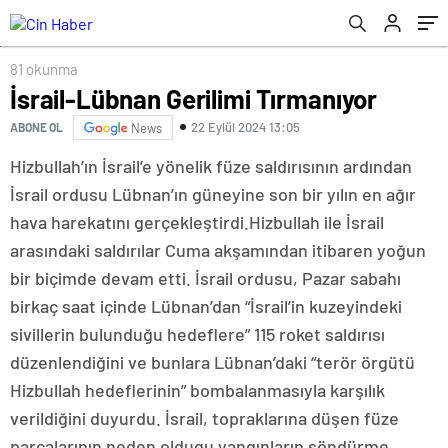
81 okunma
İsrail-Lübnan Gerilimi Tırmanıyor
22 Eylül 2024 13:05
ABONE OL
News
Hizbullah’ın İsrail’e yönelik füze saldırısının ardından
İsrail ordusu Lübnan’ın güneyine son bir yılın en ağır
hava harekatını gerçekleştirdi.Hizbullah ile İsrail
arasındaki saldırılar Cuma akşamından itibaren yoğun
bir biçimde devam etti. İsrail ordusu, Pazar sabahı
birkaç saat içinde Lübnan’dan “İsrail’in kuzeyindeki
sivillerin bulunduğu hedeflere” 115 roket saldırısı
düzenlendiğini ve bunlara Lübnan’daki “terör örgütü
Hizbullah hedeflerinin” bombalanmasıyla karşılık
verildiğini duyurdu. İsrail, topraklarına düşen füze
parçalarının neden oldugu yangınların söndürme