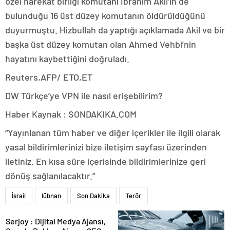
özel harekat birliği komutanı İbrahim Akil’ın de
bulunduğu 16 üst düzey komutanın öldürüldüğünü
duyurmuştu. Hizbullah da yaptığı açıklamada Akil ve bir
başka üst düzey komutan olan Ahmed Vehbi’nin
hayatını kaybettiğini doğruladı.
Reuters,AFP/ ETO,ET
DW Türkçe’ye VPN ile nasıl erişebilirim?
Haber Kaynak : SONDAKIKA.COM
“Yayınlanan tüm haber ve diğer içerikler ile ilgili olarak
yasal bildirimlerinizi bize iletişim sayfası üzerinden
iletiniz. En kısa süre içerisinde bildirimlerinize geri
dönüş sağlanılacaktır.”
İsrail
lübnan
Son Dakika
Terör
Serjoy : Dijital Medya Ajansı,