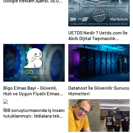
Google Reklam Ajansı, SEO
Ajansı ve Web Tasarım Ajansı
UETDS Nedir ? Uetds.com İle
Akıllı Dijital Taşımacılık
Yazılımı
Bigo Elmas Bayi – Güvenli,
Datahost İle Güvenilir Sunucu
Hızlı ve Uygun Fiyatlı Elmas
Hizmetleri
Satın Almanın Yeni Adresi
İBB soruşturmasında iş insanı
tutuklanmıştı: İddialara tek
tek yanıt verdi!