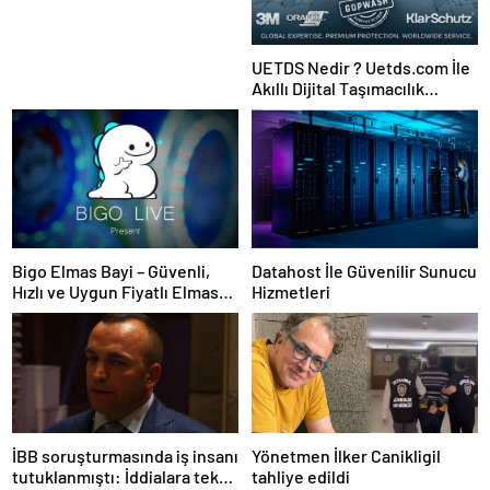
UETDS Nedir ? Uetds.com İle
Akıllı Dijital Taşımacılık
Yazılımı
Bigo Elmas Bayi – Güvenli,
Datahost İle Güvenilir Sunucu
Hızlı ve Uygun Fiyatlı Elmas
Hizmetleri
Satın Almanın Yeni Adresi
İBB soruşturmasında iş insanı
Yönetmen İlker Canikligil
tutuklanmıştı: İddialara tek
tahliye edildi