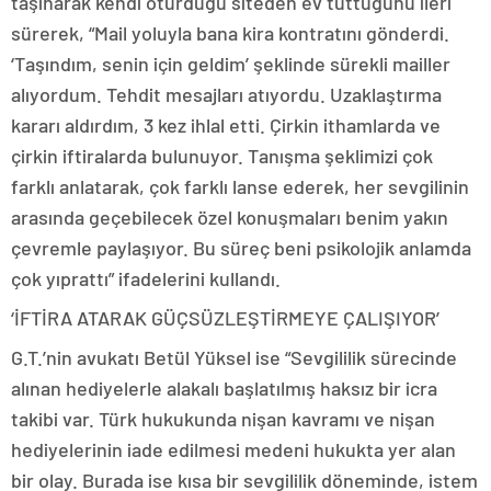
taşınarak kendi oturduğu siteden ev tuttuğunu ileri
sürerek, “Mail yoluyla bana kira kontratını gönderdi.
‘Taşındım, senin için geldim’ şeklinde sürekli mailler
alıyordum. Tehdit mesajları atıyordu. Uzaklaştırma
kararı aldırdım, 3 kez ihlal etti. Çirkin ithamlarda ve
çirkin iftiralarda bulunuyor. Tanışma şeklimizi çok
farklı anlatarak, çok farklı lanse ederek, her sevgilinin
arasında geçebilecek özel konuşmaları benim yakın
çevremle paylaşıyor. Bu süreç beni psikolojik anlamda
çok yıprattı” ifadelerini kullandı.
‘İFTİRA ATARAK GÜÇSÜZLEŞTİRMEYE ÇALIŞIYOR’
G.T.’nin avukatı Betül Yüksel ise “Sevgililik sürecinde
alınan hediyelerle alakalı başlatılmış haksız bir icra
takibi var. Türk hukukunda nişan kavramı ve nişan
hediyelerinin iade edilmesi medeni hukukta yer alan
bir olay. Burada ise kısa bir sevgililik döneminde, istem