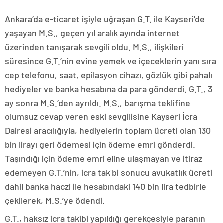
Ankara’da e-ticaret işiyle uğraşan G.T. ile Kayseri’de
yaşayan M.S., geçen yıl aralık ayında internet
üzerinden tanışarak sevgili oldu. M.S., ilişkileri
süresince G.T.’nin evine yemek ve içeceklerin yanı sıra
cep telefonu, saat, epilasyon cihazı, gözlük gibi pahalı
hediyeler ve banka hesabına da para gönderdi. G.T., 3
ay sonra M.S.’den ayrıldı. M.S., barışma teklifine
olumsuz cevap veren eski sevgilisine Kayseri İcra
Dairesi aracılığıyla, hediyelerin toplam ücreti olan 130
bin lirayı geri ödemesi için ödeme emri gönderdi.
Taşındığı için ödeme emri eline ulaşmayan ve itiraz
edemeyen G.T.’nin, icra takibi sonucu avukatlık ücreti
dahil banka haczi ile hesabındaki 140 bin lira tedbirle
çekilerek, M.S.’ye ödendi.
G.T., haksız icra takibi yapıldığı gerekçesiyle paranın