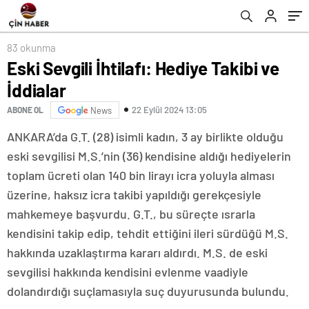
83 okunma
Eski Sevgili İhtilafı: Hediye Takibi ve
İddialar
22 Eylül 2024 13:05
ABONE OL
News
ANKARA’da G.T. (28) isimli kadın, 3 ay birlikte olduğu
eski sevgilisi M.S.’nin (36) kendisine aldığı hediyelerin
toplam ücreti olan 140 bin lirayı icra yoluyla alması
üzerine, haksız icra takibi yapıldığı gerekçesiyle
mahkemeye başvurdu. G.T., bu süreçte ısrarla
kendisini takip edip, tehdit ettiğini ileri sürdüğü M.S.
hakkında uzaklaştırma kararı aldırdı. M.S. de eski
sevgilisi hakkında kendisini evlenme vaadiyle
dolandırdığı suçlamasıyla suç duyurusunda bulundu.