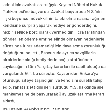
iadesi için avukatı aracılığıyla Kayseri Nöbetçi Hukuk
Mahkemesi’ne başvurdu. Avukat başvuruda M.S.’nin
ilişki boyuncu müvekkilinin talebi olmamasına rağmen
kendisine sürpriz yaparak hediyeler gönderdiğini,
hiçbir şekilde borç olarak vermediğini, icra tarafından
gönderilen ödeme emrine elinde olmayan nedenlerle
süresinde itiraz edemediği için dava açma zorunluluğu
doğduğunu belirtti. Başvuruda ayrıca sevgililerin
birbirlerine aldığı hediyelerin bağış statüsünde
sayılacağının tüm Yargıtay kararları ile sabit olduğu da
vurgulandı. G.T. bu süreçte, Kayseri’den Ankara’ya
oturduğu siteye taşındığını ve kendisini sürekli takip
edip, rahatsız ettiğini ileri sürdüğü M.S. hakkında aile
mahkemesine de başvurarak 3 ay uzaklaştırma kararı
aldırdı.
‘EVLENME VAADİYLE DOLANDIRDI’