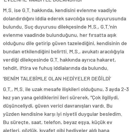
M.S. ise G.T. hakkında, kendisini evlenme vaadiyle
dolandırdığını iddia ederek savcılığa suç duyurusunda
bulundu. Suç duyurusu dilekçesinde M.S., G.T.’nin
evlenme vaadinde bulunduğunu, her fırsatta aşık
olduğunu dile getirip güven tazelediğini, kendisinin de
bundan etkilendiğini belirtti. M.S., avukatı aracılığıyla
verdiği dilekçesinde G.T. hakkında ayrıca hakaret,
tehdit, iftira ve fuhuş iddialarında da bulundu.
‘BENİM TALEBİMLE OLAN HEDİYELER DEĞİLDİ’
G.T., M.S. ile uzak mesafe ilişkileri olduğunu, 3 ayda 2-3
kez yan yana geldiklerini ileri sürerek, “Çok ilgiliydi,
düşünceliydi, güven verici davranışları vardı. Bu
yüzden kendisine karşı iyi niyetli duygular besledim.
Bu süreçte, saat, telefon, beyaz eşya, küçük ev
aletleri, gözlük, kıyafet gibi hediyeler aldı bana.