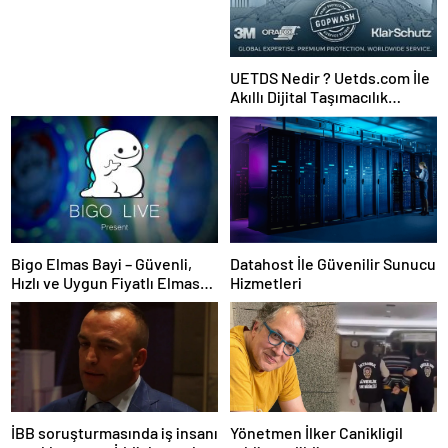
UETDS Nedir ? Uetds.com İle
Akıllı Dijital Taşımacılık
Yazılımı
Bigo Elmas Bayi – Güvenli,
Datahost İle Güvenilir Sunucu
Hızlı ve Uygun Fiyatlı Elmas
Hizmetleri
Satın Almanın Yeni Adresi
İBB soruşturmasında iş insanı
Yönetmen İlker Canikligil