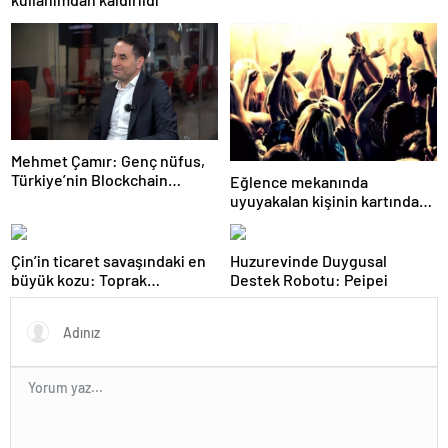
Mehmet Çamır: Genç nüfus,
Türkiye’nin Blockchain
Eğlence mekanında
alanındaki gücü
uyuyakalan kişinin kartından
370 bin lira çekildi
Çin’in ticaret savaşındaki en
Huzurevinde Duygusal
büyük kozu: Toprak
Destek Robotu: Peipei
elementleri