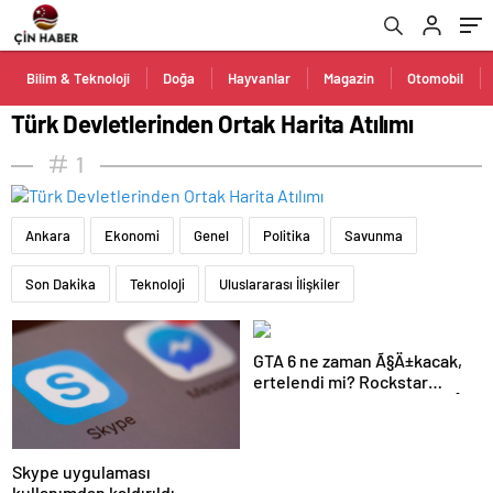
Bilim & Teknoloji
Doğa
Hayvanlar
Magazin
Otomobil
Türk Devletlerinden Ortak Harita Atılımı
1
Ankara
Ekonomi
Genel
Politika
Savunma
Son Dakika
Teknoloji
Uluslararası İlişkiler
GTA 6 ne zaman Ã§Ä±kacak,
ertelendi mi? Rockstar
Games’ten GTA 6 Ã§Ä±kÄ±Å
tarihi aÃ§Ä±klamasÄ±
Skype uygulaması
kullanımdan kaldırıldı