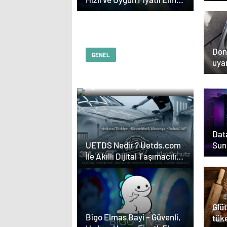
açab
Satın Almanın Yeni Adresi
Don
GENEL
uyar
Serjoy : Dijital Medya
kaş
Ajansı, Google Reklam
nede
Ajansı, SEO Ajansı ve
Web Tasarım Ajansı
Data
Sun
UETDS Nedir ? Uetds.com
İle Akıllı Dijital Taşımacılık
Yazılımı
Glüt
Bigo Elmas Bayi – Güvenli,
tüke