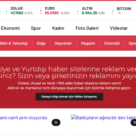
DOLAR
EURO
ALTIN
BITCOIN
47,7092
55,0395
6.554,25
%
0.17%
-0.01%
0,95
Ekonomi
Spor
Kadın
Foto Galeri
Videolar
Bilim & Teknoloji
Doğa
Hayvanlar
Magazin
Otomobil
Spo
14
1