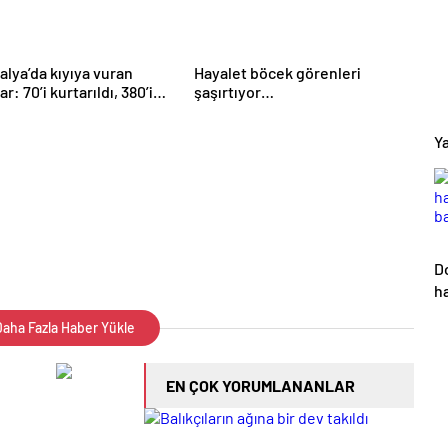
alya’da kıyıya vuran
Hayalet böcek görenleri
ar: 70’i kurtarıldı, 380’i
şaşırtıyor…
Ya
D
h
b
aha Fazla Haber Yükle
EN ÇOK YORUMLANANLAR