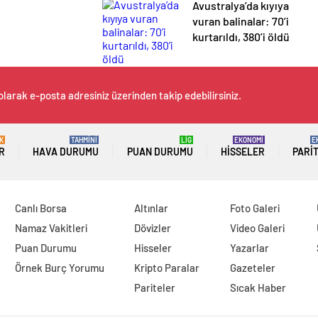
Avustralya’da kıyıya
vuran balinalar: 70’i
kurtarıldı, 380’i öldü
olarak e-posta adresiniz üzerinden takip edebilirsiniz.
K
TAHMİNİ
LİG
EKONOMİ
E
R
HAVA DURUMU
PUAN DURUMU
HISSELER
PARI
Canlı Borsa
Altınlar
Foto Galeri
Namaz Vakitleri
Dövizler
Video Galeri
Puan Durumu
Hisseler
Yazarlar
Örnek Burç Yorumu
Kripto Paralar
Gazeteler
Pariteler
Sıcak Haber