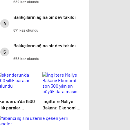
682 kez okundu
Balıkçıların ağına bir dev takıldı
4
671 kez okundu
Balıkçıların ağına bir dev takıldı
5
658 kez okundu
skenderun’da 1500
İngiltere Maliye
llık paralar
Bakanı: Ekonomi
ulundu
son 300 yılın en
büyük daralmasını
yaşayacak