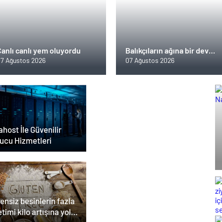
Canlı canlı yem oluyordu
Balıkçıların ağına bir dev
takıldı
7 Ağustos 2026
07 Ağustos 2026
host İle Güvenilir
ucu Hizmetleri
ensiz besinlerin fazla
timi kilo artışına yol