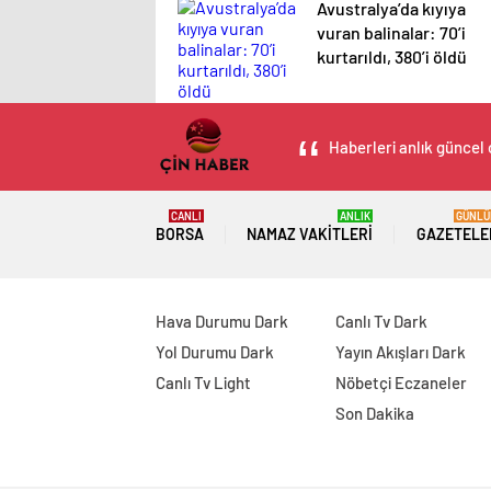
Avustralya’da kıyıya
vuran balinalar: 70’i
kurtarıldı, 380’i öldü
Haberleri anlık güncel 
CANLI
ANLIK
GÜNLÜ
BORSA
NAMAZ VAKITLERI
GAZETELE
Hava Durumu Dark
Canlı Tv Dark
Yol Durumu Dark
Yayın Akışları Dark
Canlı Tv Light
Nöbetçi Eczaneler
Son Dakika