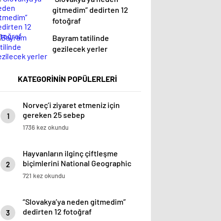
gitmedim” dedirten 12
fotoğraf
Bayram tatilinde
gezilecek yerler
KATEGORİNİN POPÜLERLERİ
Norveç’i ziyaret etmeniz için
gereken 25 sebep
1
1736 kez okundu
Hayvanların ilginç çiftleşme
biçimlerini National Geographic
2
görüntüledi.
721 kez okundu
“Slovakya’ya neden gitmedim”
dedirten 12 fotoğraf
3