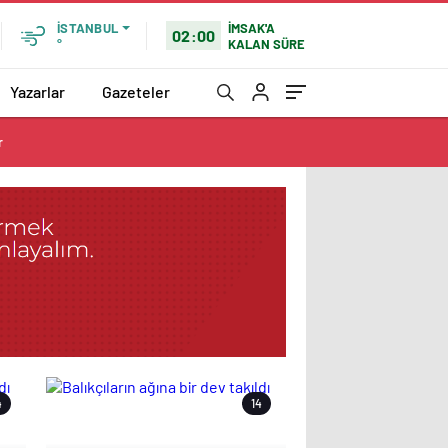
İMSAK'A
İSTANBUL
02:00
KALAN SÜRE
°
Yazarlar
Gazeteler
r
4
14