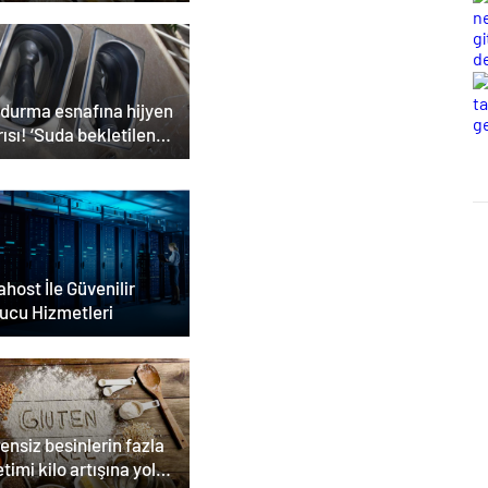
ilir
durma esnafına hijyen
ısı! ‘Suda bekletilen
ık çapraz bulaşmaya
n olabilir’
host İle Güvenilir
ucu Hizmetleri
ensiz besinlerin fazla
timi kilo artışına yol