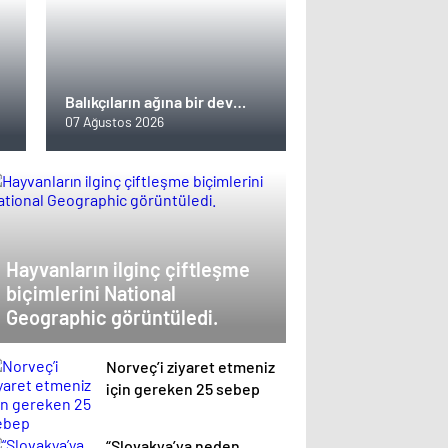
Balıkçıların ağına bir dev
takıldı
07 Ağustos 2026
Hayvanların ilginç çiftleşme
biçimlerini National
Geographic görüntüledi.
Norveç’i ziyaret etmeniz
için gereken 25 sebep
“Slovakya’ya neden