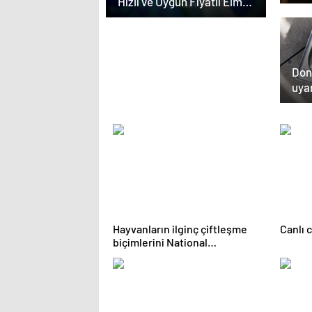
Hızlı ve Uygun Fiyatlı Elmas
açab
Satın Almanın Yeni Adresi
Don
uyar
kaş
nede
Hayvanların ilginç çiftleşme
Canlı 
biçimlerini National
Geographic görüntüledi.