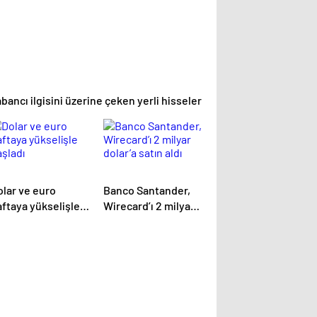
bancı ilgisini üzerine çeken yerli hisseler
olar ve euro
Banco Santander,
aftaya yükselişle
Wirecard’ı 2 milyar
aşladı
dolar’a satın aldı