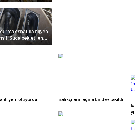
ilir
durma esnafına hijyen
ısı! ‘Suda bekletilen
ık çapraz bulaşmaya
n olabilir’
canlı yem oluyordu
Balıkçıların ağına bir dev takıldı
İ
yı
b