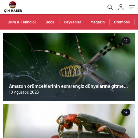
Bilim & Teknoloji
Doğa
Hayvanlar
Magazin
Otomobil
14
Amazon örümceklerinin esrarengiz dünyalarına gitmeye
hazır olun.
10 Ağustos 2026
14