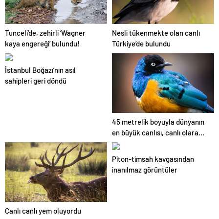
Tunceli’de, zehirli ‘Wagner
Nesli tükenmekte olan canlı
kaya engereği’ bulundu!
Türkiye’de bulundu
İstanbul Boğazı’nın asıl
sahipleri geri döndü
45 metrelik boyuyla dünyanın
en büyük canlısı, canlı olarak
bulundu!
Piton-timsah kavgasından
inanılmaz görüntüler
Canlı canlı yem oluyordu