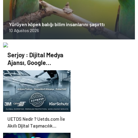
Yürüyen köpek balığı bilim insanlarını şaşırttı
10 Ağustos 2026
Serjoy : Dijital Medya
Ajansı, Google
Reklam Ajansı, SEO
Ajansı ve Web
Tasarım Ajansı
UETDS Nedir ? Uetds.com İle
Akıllı Dijital Taşımacılık
Yazılımı