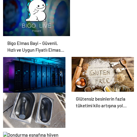
Bigo Elmas Bayi – Güvenli,
Hızlı ve Uygun Fiyatlı Elmas
Satın Almanın Yeni Adresi
Glütensiz besinlerin fazla
Datahost İle Güvenilir
tüketimi kilo artışına yol
Sunucu Hizmetleri
açabilir
Dondurma esnafına hijyen