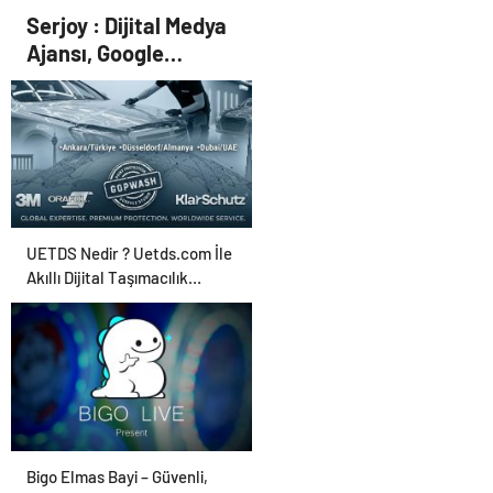
uyarısı! ‘Suda bekletilen
Serjoy : Dijital Medya
kaşık çapraz bulaşmaya
Ajansı, Google
neden olabilir’
Reklam Ajansı, SEO
Ajansı ve Web
Tasarım Ajansı
UETDS Nedir ? Uetds.com İle
Akıllı Dijital Taşımacılık
Yazılımı
Bigo Elmas Bayi – Güvenli,