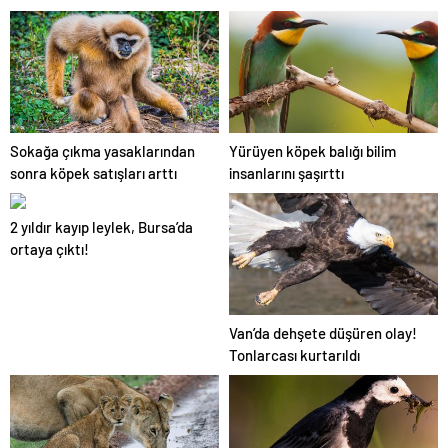
gitmeye hazır olun.
Geographic görüntüledi.
Sokağa çıkma yasaklarından
Yürüyen köpek balığı bilim
sonra köpek satışları arttı
insanlarını şaşırttı
2 yıldır kayıp leylek, Bursa’da
ortaya çıktı!
Van’da dehşete düşüren olay!
Tonlarcası kurtarıldı