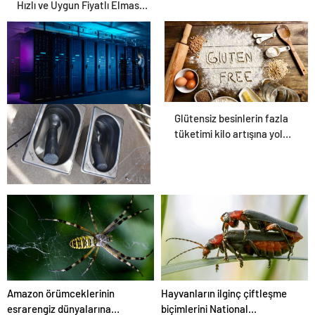
Hızlı ve Uygun Fiyatlı Elmas
Satın Almanın Yeni Adresi
Glütensiz besinlerin fazla
Datahost İle Güvenilir
tüketimi kilo artışına yol
Sunucu Hizmetleri
açabilir
Dondurma esnafına hijyen
uyarısı! ‘Suda bekletilen
kaşık çapraz bulaşmaya
neden olabilir’
Amazon örümceklerinin
Hayvanların ilginç çiftleşme
esrarengiz dünyalarına
biçimlerini National