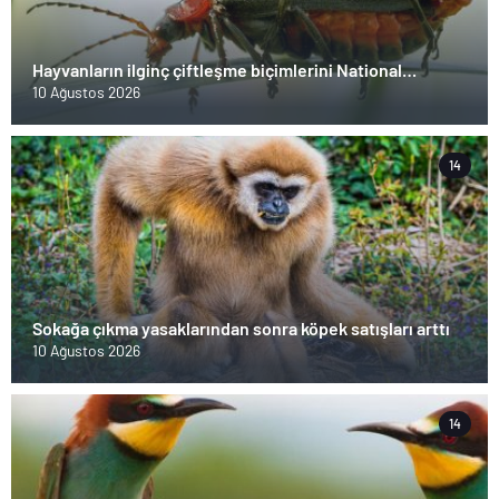
Hayvanların ilginç çiftleşme biçimlerini National
Geographic görüntüledi.
10 Ağustos 2026
14
Sokağa çıkma yasaklarından sonra köpek satışları arttı
10 Ağustos 2026
14