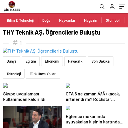
Bilim & Teknoloji
Doğa
Hayvanlar
Magazin
Otomobil
THY Teknik AŞ, Öğrencilerle Buluştu
1
Dünya
Eğitim
Ekonomi
Havacılık
Son Dakika
Teknoloji
Türk Hava Yolları
Skype uygulaması
GTA 6 ne zaman Ã§Ä±kacak,
kullanımdan kaldırıldı
ertelendi mi? Rockstar
Games’ten GTA 6 Ã§Ä±kÄ±Å
tarihi aÃ§Ä±klamasÄ±
Eğlence mekanında
uyuyakalan kişinin kartından
370 bin lira çekildi