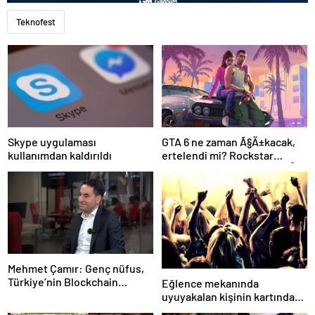
Teknofest
Skype uygulaması
GTA 6 ne zaman Ã§Ä±kacak,
kullanımdan kaldırıldı
ertelendi mi? Rockstar
Games’ten GTA 6 Ã§Ä±kÄ±Å
tarihi aÃ§Ä±klamasÄ±
Mehmet Çamır: Genç nüfus,
Türkiye’nin Blockchain
Eğlence mekanında
alanındaki gücü
uyuyakalan kişinin kartından
370 bin lira çekildi