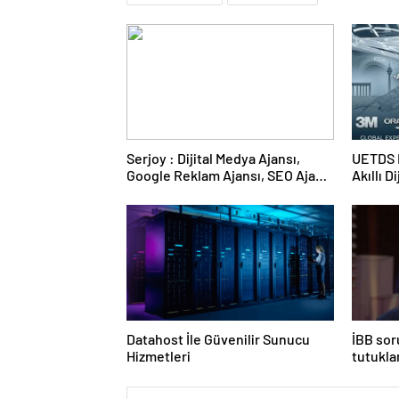
Serjoy : Dijital Medya Ajansı,
UETDS N
Google Reklam Ajansı, SEO Ajansı
Akıllı D
ve Web Tasarım Ajansı
Datahost İle Güvenilir Sunucu
İBB sor
Hizmetleri
tutukla
yanıt ve