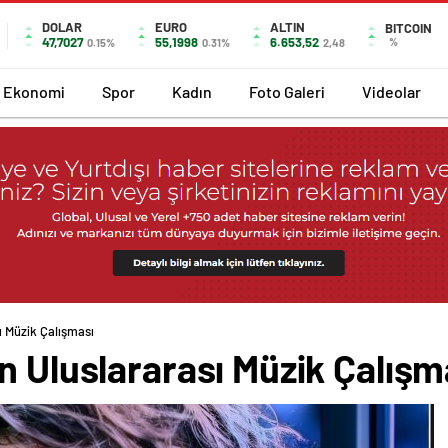
DOLAR
EURO
ALTIN
BITCOIN
47,7027
55,1998
6.653,52
%
0.15%
0.31%
2,48
Ekonomi
Spor
Kadın
Foto Galeri
Videolar
ı Müzik Çalışması
n Uluslararası Müzik Çalışm