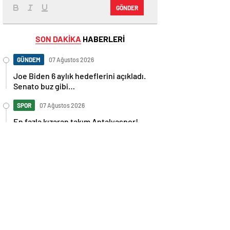
GÖNDER
SON DAKİKA
HABERLERİ
GÜNDEM
07 Ağustos 2026
Joe Biden 6 aylık hedeflerini açıkladı.
Senato buz gibi…
SPOR
07 Ağustos 2026
En fazla kızaran takım Antalyaspor!
Tam 5 futbolcu….
GÜNDEM
07 Ağustos 2026
Norweç silahlı kuvvetleri kadınlardan
oluşan özel kuvvetler eğitimlerini
başlattı.
SPOR
07 Ağustos 2026
Cristiano Ronaldo’nun akıllara zarar
tüm kariyerinin istatistiğini çıkardık !