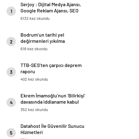
Serjoy : Dijital Medya Ajansı,
Google Reklam Ajansı, SEO
1
Ajansı ve Web Tasarım Ajansı
6132 kez okundu
Bodrum’un tarihi yel
değirmenleri yıkılma
2
tehlikesiyle karşı karşıya
618 kez okundu
TTB-SES’ten çarpıcı deprem
raporu
3
402 kez okundu
Ekrem İmamoğlu’nun ‘Bilirkişi’
davasında iddianame kabul
4
edildi
352 kez okundu
Datahost İle Güvenilir Sunucu
Hizmetleri
5