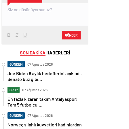
GÖNDER
SON DAKİKA
HABERLERİ
GÜNDEM
07 Ağustos 2026
Joe Biden 6 aylık hedeflerini açıkladı.
Senato buz gibi…
SPOR
07 Ağustos 2026
En fazla kızaran takım Antalyaspor!
Tam 5 futbolcu….
GÜNDEM
07 Ağustos 2026
Norweç silahlı kuvvetleri kadınlardan