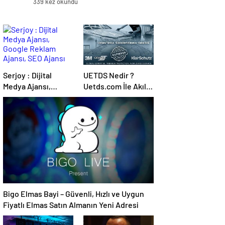
339 kez okundu
Serjoy : Dijital
UETDS Nedir ?
Medya Ajansı,
Uetds.com İle Akıllı
Google Reklam
Dijital Taşımacılık
Ajansı, SEO Ajansı
Yazılımı
ve Web Tasarım
Ajansı
Bigo Elmas Bayi – Güvenli, Hızlı ve Uygun
Fiyatlı Elmas Satın Almanın Yeni Adresi