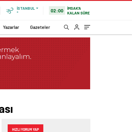
İMSAK'A
İSTANBUL
02:00
KALAN SÜRE
°
Yazarlar
Gazeteler
ası
HIZLI YORUM YAP