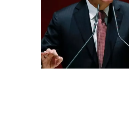
0
BEĞENDİM
ABONE OL
Yurtdışı Müteahhitlik Hizmetleri Başa
dikkat çeken ifadeler kullandı. HÜDA PA
çıkışına çok net bir yanıt veren Erdoğan
herhangi bir tartışma yoktur. Cumhur İtti