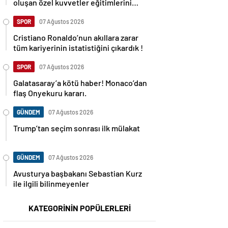
oluşan özel kuvvetler eğitimlerini
başlattı.
SPOR
07 Ağustos 2026
Cristiano Ronaldo’nun akıllara zarar
tüm kariyerinin istatistiğini çıkardık !
SPOR
07 Ağustos 2026
Galatasaray’a kötü haber! Monaco’dan
flaş Onyekuru kararı.
GÜNDEM
07 Ağustos 2026
Trump’tan seçim sonrası ilk mülakat
GÜNDEM
07 Ağustos 2026
Avusturya başbakanı Sebastian Kurz
ile ilgili bilinmeyenler
KATEGORİNİN POPÜLERLERİ