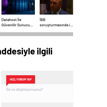
Datahost İle
İBB
Güvenilir Sunucu
soruşturmasında iş
Hizmetleri
insanı
tutuklanmıştı:
İddialara tek tek
yanıt verdi!
esiyle ilgili
HIZLI YORUM YAP