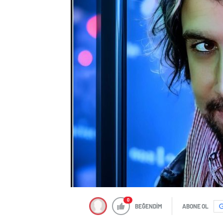
0
BEĞENDİM
ABONE OL