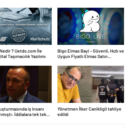
edir ? Uetds.com İle
Bigo Elmas Bayi – Güvenli, Hızlı ve
ijital Taşımacılık Yazılımı
Uygun Fiyatlı Elmas Satın
Almanın Yeni Adresi
uşturmasında iş insanı
Yönetmen İlker Canikligil tahliye
nmıştı: İddialara tek tek
edildi
rdi!