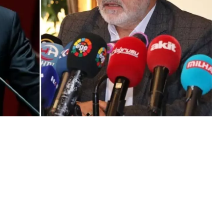
0
News
rı Ödülleri Töreni’nde konuşan Cumhurbaşkanı Erdoğan
R’ın Anayasa’nın 4. maddesiyle ilgili tartışma yaratan
, ” “Anayasanın ilk 4 maddesiyle ilgili bizim açımızdan
fakı’nın böyle bir sıkıntısı, derdi de yoktur. Partimizin