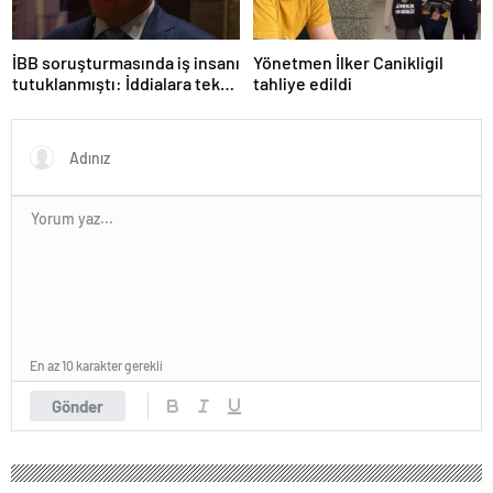
İBB soruşturmasında iş insanı
Yönetmen İlker Canikligil
tutuklanmıştı: İddialara tek
tahliye edildi
tek yanıt verdi!
En az 10 karakter gerekli
Gönder