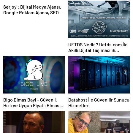
Serjoy : Dijital Medya Ajansı,
Google Reklam Ajansı, SEO
Ajansı ve Web Tasarım Ajansı
UETDS Nedir ? Uetds.com İle
Akıllı Dijital Taşımacılık
Yazılımı
Bigo Elmas Bayi – Güvenli,
Datahost İle Güvenilir Sunucu
Hızlı ve Uygun Fiyatlı Elmas
Hizmetleri
Satın Almanın Yeni Adresi