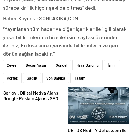
sürece kirlilik hiçbir şekilde bitmez” dedi.
Haber Kaynak : SONDAKIKA.COM
“Yayınlanan tüm haber ve diğer içerikler ile ilgili olarak
yasal bildirimlerinizi bize iletişim sayfası üzerinden
iletiniz. En kısa süre içerisinde bildirimlerinize geri
dönüş sağlanılacaktır.”
Çevre
Doğan Yaşar
Güncel
Hava Durumu
İzmir
Körfez
Sağlık
Son Dakika
Yaşam
Serjoy : Dijital Medya Ajansı,
Google Reklam Ajansı, SEO
Ajansı ve Web Tasarım Ajansı
UETDS Nedir ? Uetds.com İle