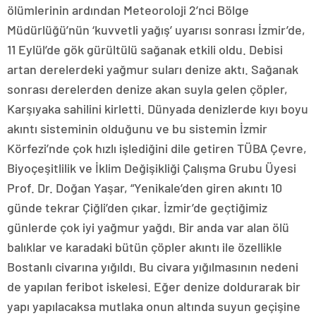
ölümlerinin ardından Meteoroloji 2’nci Bölge
Müdürlüğü’nün ‘kuvvetli yağış’ uyarısı sonrası İzmir’de,
11 Eylül’de gök gürültülü sağanak etkili oldu. Debisi
artan derelerdeki yağmur suları denize aktı. Sağanak
sonrası derelerden denize akan suyla gelen çöpler,
Karşıyaka sahilini kirletti. Dünyada denizlerde kıyı boyu
akıntı sisteminin olduğunu ve bu sistemin İzmir
Körfezi’nde çok hızlı işlediğini dile getiren TÜBA Çevre,
Biyoçeşitlilik ve İklim Değişikliği Çalışma Grubu Üyesi
Prof. Dr. Doğan Yaşar, “Yenikale’den giren akıntı 10
günde tekrar Çiğli’den çıkar. İzmir’de geçtiğimiz
günlerde çok iyi yağmur yağdı. Bir anda var alan ölü
balıklar ve karadaki bütün çöpler akıntı ile özellikle
Bostanlı civarına yığıldı. Bu civara yığılmasının nedeni
de yapılan feribot iskelesi. Eğer denize doldurarak bir
yapı yapılacaksa mutlaka onun altında suyun geçişine