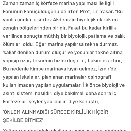
Zaman zaman iç körfeze marina yapılması ile ilgili
konunun konuşulduğunu belirten Prof. Dr. Yaşar, “Bu
yanlış çünkü iç körfez Akdeniz’in biyolojik olarak en
zengin bölgelerinden biridir. Fakat bu kadar kirlilik
verilince sonuçta müthiş bir biyolojik patlama ve balık
ölümleri oldu. Eğer marina yapılırsa tekne durmaz,
‘sakal’ denilen durum oluşur ve yosunlar tekne altına
yapışıp uzar, teknenin hızını düşürür, bakımını artırır.
Bu nedenle kimse marinaya kışın gelmez. İzmir’de
yapılan iskeleler, planlanan marinalar oşinografi
kullanılmadan yapılan uygulamalar. İlk önce biyoloji ve
akıntı sistemi nasıldır, diye bakılmalı daha sonra iç
körfeze bir şeyler yapılabilir” diye konuştu.
‘ÖNLEM ALINMADIĞI SÜRECE KİRLİLİK HİÇBİR
ŞEKİLDE BİTMEZ’
Yağmurun denizdeki oksijen oranını artırma yönünden