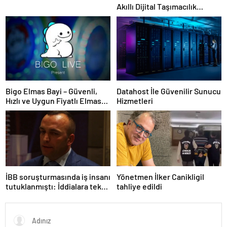
Akıllı Dijital Taşımacılık
Yazılımı
Bigo Elmas Bayi – Güvenli,
Datahost İle Güvenilir Sunucu
Hızlı ve Uygun Fiyatlı Elmas
Hizmetleri
Satın Almanın Yeni Adresi
İBB soruşturmasında iş insanı
Yönetmen İlker Canikligil
tutuklanmıştı: İddialara tek
tahliye edildi
tek yanıt verdi!