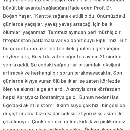
büyük bir avantaj sağladığını ifade eden Prof. Dr.
Doğan Yaşar, “Kentte sağanak etkili oldu. Önümüzdeki
günlerde yağışlar, yavaş yavaş artacağı için balık
ölümleri yaşanmaz. Temmuz ayından beri müthiş bir
fitoplankton patlaması var ve deniz suyu kıpkırmızı. Biz
bu görüntünün üzerine tehlikeli günlerin geleceğini
söylemiştik. Bu yıl da zaten ağustos ayının 20’sinden
sonra geldi. Şu andaki yağmurlar ortamdaki oksijeni
artıracak ve herhangi bir sorun bırakmayacaktır. Son
günlerde kıyıya vuran ölü balıklar ise zaten körfezde
ölen ve akıntı ile gelenlerdi. Akıntıyla orta körfezden
hepsi Karşıyaka Bostanlı’ya geldi. Bunun nedeni ise
Ege’deki akıntı sistemi. Akıntı suyu çok hızlı bir şekilde
değiştirir ama biz o kadar çok kirletiyoruz ki, akıntı ile
çözülmüyor. Çünkü denize gelen, kirlilik ve pislik deniz
suyunu çeker, şişer ardından çöker. Önlem alınmadığı