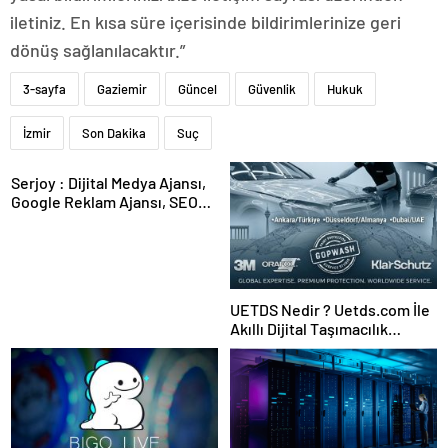
iletiniz. En kısa süre içerisinde bildirimlerinize geri
dönüş sağlanılacaktır.”
3-sayfa
Gaziemir
Güncel
Güvenlik
Hukuk
İzmir
Son Dakika
Suç
Serjoy : Dijital Medya Ajansı,
Google Reklam Ajansı, SEO
Ajansı ve Web Tasarım Ajansı
UETDS Nedir ? Uetds.com İle
Akıllı Dijital Taşımacılık
Yazılımı