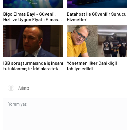
Bigo Elmas Bayi – Güvenli,
Datahost İle Güvenilir Sunucu
Hızlı ve Uygun Fiyatlı Elmas
Hizmetleri
Satın Almanın Yeni Adresi
İBB soruşturmasında iş insanı
Yönetmen İlker Canikligil
tutuklanmıştı: İddialara tek
tahliye edildi
tek yanıt verdi!