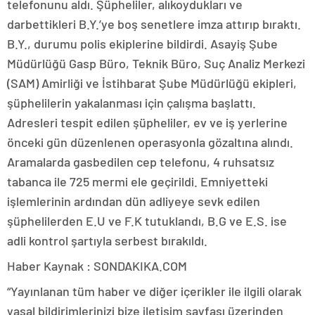
telefonunu aldı. Şüpheliler, alıkoydukları ve
darbettikleri B.Y.’ye boş senetlere imza attırıp bıraktı.
B.Y., durumu polis ekiplerine bildirdi. Asayiş Şube
Müdürlüğü Gasp Büro, Teknik Büro, Suç Analiz Merkezi
(SAM) Amirliği ve İstihbarat Şube Müdürlüğü ekipleri,
şüphelilerin yakalanması için çalışma başlattı.
Adresleri tespit edilen şüpheliler, ev ve iş yerlerine
önceki gün düzenlenen operasyonla gözaltına alındı.
Aramalarda gasbedilen cep telefonu, 4 ruhsatsız
tabanca ile 725 mermi ele geçirildi. Emniyetteki
işlemlerinin ardından dün adliyeye sevk edilen
şüphelilerden E.U ve F.K tutuklandı, B.G ve E.S. ise
adli kontrol şartıyla serbest bırakıldı.
Haber Kaynak : SONDAKIKA.COM
“Yayınlanan tüm haber ve diğer içerikler ile ilgili olarak
yasal bildirimlerinizi bize iletişim sayfası üzerinden