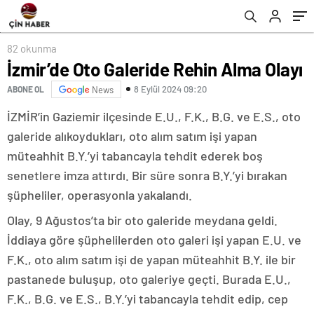
82 okunma
İzmir’de Oto Galeride Rehin Alma Olayı
8 Eylül 2024 09:20
ABONE OL
News
İZMİR’in Gaziemir ilçesinde E.U., F.K., B.G. ve E.S., oto
galeride alıkoydukları, oto alım satım işi yapan
müteahhit B.Y.’yi tabancayla tehdit ederek boş
senetlere imza attırdı. Bir süre sonra B.Y.’yi bırakan
şüpheliler, operasyonla yakalandı.
Olay, 9 Ağustos’ta bir oto galeride meydana geldi.
İddiaya göre şüphelilerden oto galeri işi yapan E.U. ve
F.K., oto alım satım işi de yapan müteahhit B.Y. ile bir
pastanede buluşup, oto galeriye geçti. Burada E.U.,
F.K., B.G. ve E.S., B.Y.’yi tabancayla tehdit edip, cep