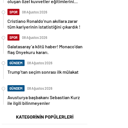
oluşan özel kuvvetler eğitimlerini
başlattı.
SPOR
08 Ağustos 2026
Cristiano Ronaldo’nun akıllara zarar
tüm kariyerinin istatistiğini çıkardık !
SPOR
08 Ağustos 2026
Galatasaray’a kötü haber! Monaco’dan
flaş Onyekuru kararı.
GÜNDEM
08 Ağustos 2026
Trump’tan seçim sonrası ilk mülakat
GÜNDEM
08 Ağustos 2026
Avusturya başbakanı Sebastian Kurz
ile ilgili bilinmeyenler
KATEGORİNİN POPÜLERLERİ