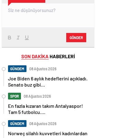
GÖNDER
SON DAKİKA
HABERLERİ
GÜNDEM
08 Ağustos 2026
Joe Biden 6 aylık hedeflerini açıkladı.
Senato buz gibi…
SPOR
08 Ağustos 2026
En fazla kızaran takım Antalyaspor!
Tam 5 futbolcu….
GÜNDEM
08 Ağustos 2026
Norweç silahlı kuvvetleri kadınlardan