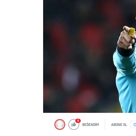
0
BEĞENDİM
ABONE OL