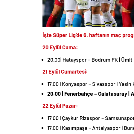
İşte Süper Lig’de 6. haftanın maç pro
20 Eylül Cuma:
20.00| Hatayspor – Bodrum FK | Ümit
21 Eylül Cumartesi:
17.00 | Konyaspor – Sivasspor | Yasin 
20.00 | Fenerbahçe – Galatasaray | A
22 Eylül Pazar:
17.00 | Çaykur Rizespor – Samsunspor
17.00 | Kasımpaşa – Antalyaspor | Bu