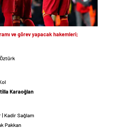
gramı ve görev yapacak hakemleri;
 Öztürk
Kol
tilla Karaoğlan
 | Kadir Sağlam
rak Pakkan