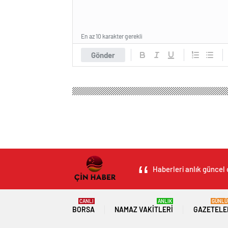
En az 10 karakter gerekli
Gönder
Haberleri anlık güncel 
CANLI
ANLIK
GÜNLÜ
BORSA
NAMAZ VAKITLERI
GAZETELE