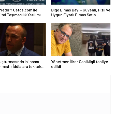
edir ? Uetds.com İle
Bigo Elmas Bayi – Güvenli, Hızlı ve
ijital Taşımacılık Yazılımı
Uygun Fiyatlı Elmas Satın
Almanın Yeni Adresi
uşturmasında iş insanı
Yönetmen İlker Canikligil tahliye
nmıştı: İddialara tek tek
edildi
rdi!