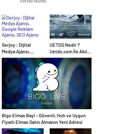
339 kez okundu
Serjoy : Dijital
UETDS Nedir ?
Medya Ajansı,
Uetds.com İle Akıllı
Google Reklam
Dijital Taşımacılık
Ajansı, SEO Ajansı
Yazılımı
ve Web Tasarım
Ajansı
Bigo Elmas Bayi – Güvenli, Hızlı ve Uygun
Fiyatlı Elmas Satın Almanın Yeni Adresi