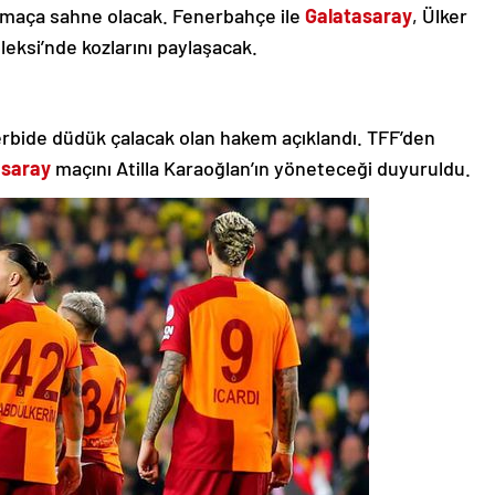
ir maça sahne olacak. Fenerbahçe ile
Galatasaray
, Ülker
ksi’nde kozlarını paylaşacak.
bide düdük çalacak olan hakem açıklandı. TFF’den
asaray
maçını Atilla Karaoğlan’ın yöneteceği duyuruldu.