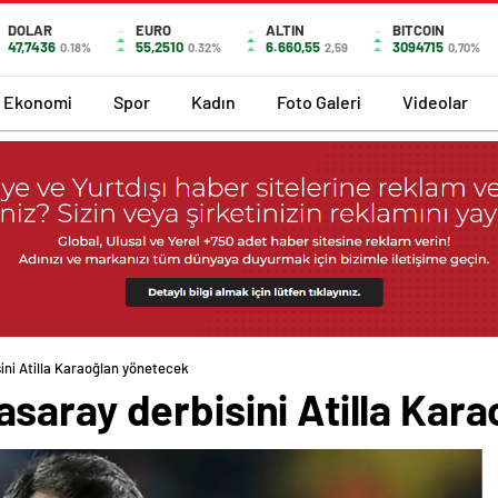
DOLAR
EURO
ALTIN
BITCOIN
47,7436
55,2510
6.660,55
3094715
0.18%
0.32%
2,59
0,70%
Ekonomi
Spor
Kadın
Foto Galeri
Videolar
ni Atilla Karaoğlan yönetecek
saray derbisini Atilla Kar