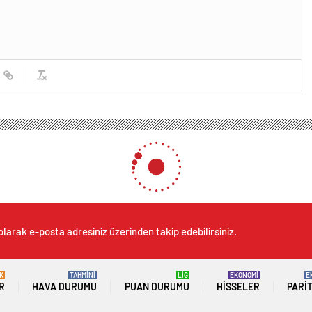
olarak e-posta adresiniz üzerinden takip edebilirsiniz.
K
TAHMİNİ
LİG
EKONOMİ
E
R
HAVA DURUMU
PUAN DURUMU
HISSELER
PARI