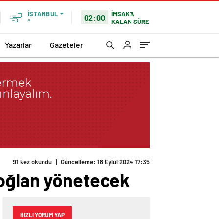
İMSAK'A
İSTANBUL
02:00
KALAN SÜRE
°
Yazarlar
Gazeteler
91 kez okundu
|
Güncelleme: 18 Eylül 2024 17:35
aoğlan yönetecek
HIZLI YORUM YAP