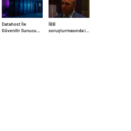
Datahost İle
İBB
Güvenilir Sunucu
soruşturmasında iş
Hizmetleri
insanı
tutuklanmıştı:
İddialara tek tek
yanıt verdi!