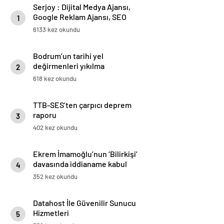
Serjoy : Dijital Medya Ajansı,
Google Reklam Ajansı, SEO
1
Ajansı ve Web Tasarım Ajansı
6133 kez okundu
Bodrum’un tarihi yel
değirmenleri yıkılma
2
tehlikesiyle karşı karşıya
618 kez okundu
TTB-SES’ten çarpıcı deprem
raporu
3
402 kez okundu
Ekrem İmamoğlu’nun ‘Bilirkişi’
davasında iddianame kabul
4
edildi
352 kez okundu
Datahost İle Güvenilir Sunucu
Hizmetleri
5