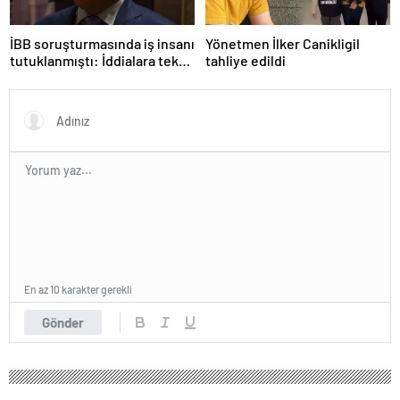
İBB soruşturmasında iş insanı
Yönetmen İlker Canikligil
tutuklanmıştı: İddialara tek
tahliye edildi
tek yanıt verdi!
En az 10 karakter gerekli
Gönder