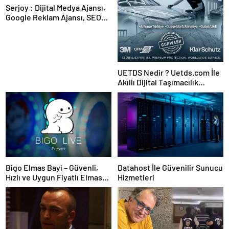
Serjoy : Dijital Medya Ajansı,
Google Reklam Ajansı, SEO
Ajansı ve Web Tasarım Ajansı
UETDS Nedir ? Uetds.com İle
Akıllı Dijital Taşımacılık
Yazılımı
Bigo Elmas Bayi – Güvenli,
Datahost İle Güvenilir Sunucu
Hızlı ve Uygun Fiyatlı Elmas
Hizmetleri
Satın Almanın Yeni Adresi