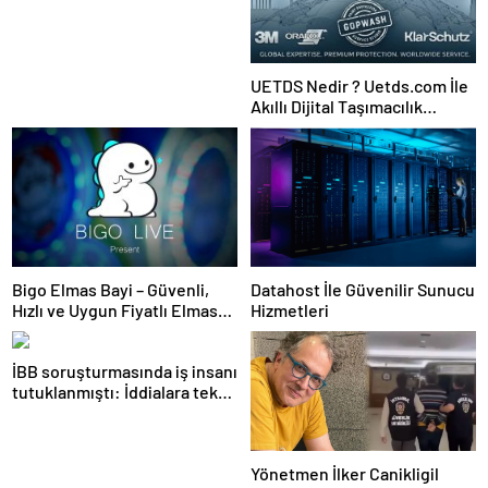
UETDS Nedir ? Uetds.com İle
Akıllı Dijital Taşımacılık
Yazılımı
Bigo Elmas Bayi – Güvenli,
Datahost İle Güvenilir Sunucu
Hızlı ve Uygun Fiyatlı Elmas
Hizmetleri
Satın Almanın Yeni Adresi
İBB soruşturmasında iş insanı
tutuklanmıştı: İddialara tek
tek yanıt verdi!
Yönetmen İlker Canikligil