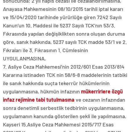
sonucunda; 2 yıl hapis cezası ile cezalandırılmasına,
Anayasa Mahkemesinin 08/10/2015 tarihli iptal kararı
ve 15/04/2020 tarihinde yürürlüğe giren 7242 Sayılı
Kanun’un 10. Maddesi ile 5237 Sayılı TCK’nın 53/3.
Fıkrasında yapılan değişiklikten sonra oluşan duruma
göre, sanık hakkında, 5237 sayılı TCK madde 53/1 ve 2.
Fıkraları ile 3. Fıkrasının 1. Cümlesinin
UYGULANMASINA,
7. Asliye Ceza Mahkemesi’nin 2012/601 Esas 2013/814
Kararına istinaden TCK nin 58/6-8 maddelerinin tatbiki
ile sanık hakkında suçta tekerrür hükümlerinin
uygulanmasına, hükmün infazının
mükerrirlere özgü
infaz rejimine tabi tutulmasına
ve cezanın infazından
sonra denetimli serbestlik tedbirinin uygulanmasına,
uygulamanın kanunda gösterilen şekli ile yapılmasına,
Kayseri 15.Asliye Ceza Mahkemesi 2015/717 Esas