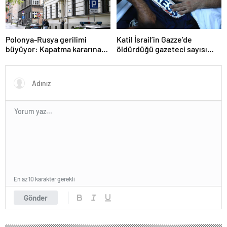
Polonya-Rusya gerilimi
Katil İsrail’in Gazze’de
büyüyor: Kapatma kararına
öldürdüğü gazeteci sayısı
karşılık vereceğiz
215’e çıktı
En az 10 karakter gerekli
Gönder