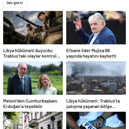
ilan.gov.tr
Libya hükümeti duyurdu:
Efsane lider Mujica 89
Trablus’taki olaylar kontrol
yaşında hayatını kaybetti
altında
Meloni’den Cumhurbaşkanı
Libya hükümeti: Trablus’ta
Erdoğan’a teşekkür
çatışma yaşanan bölge
kontrol altında