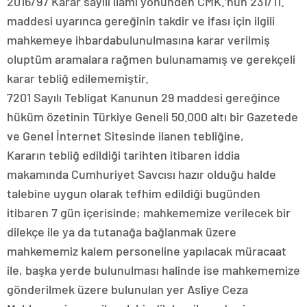
2016/97 Karar sayılı ilamı yönünden CMK.’nun 231/11.
maddesi uyarınca gereğinin takdir ve ifası için ilgili
mahkemeye ihbardabulunulmasına karar verilmiş
oluptüm aramalara rağmen bulunamamış ve gerekçeli
karar tebliğ edilememiştir.
7201 Sayılı Tebligat Kanunun 29 maddesi gereğince
hüküm özetinin Türkiye Geneli 50.000 altı bir Gazetede
ve Genel İnternet Sitesinde ilanen tebliğine,
Kararın tebliğ edildiği tarihten itibaren iddia
makamında Cumhuriyet Savcısı hazır olduğu halde
talebine uygun olarak tefhim edildiği bugünden
itibaren 7 gün içerisinde; mahkememize verilecek bir
dilekçe ile ya da tutanağa bağlanmak üzere
mahkememiz kalem personeline yapılacak müracaat
ile, başka yerde bulunulması halinde ise mahkememize
gönderilmek üzere bulunulan yer Asliye Ceza