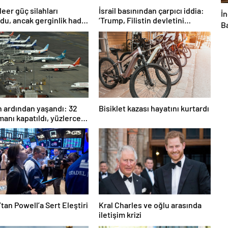
leer güç silahları
İsrail basınından çarpıcı iddia:
İn
du, ancak gerginlik had
‘Trump, Filistin devletini
B
a
tanıyacak’
so
b
y
ın ardından yaşandı: 32
Bisiklet kazası hayatını kurtardı
manı kapatıldı, yüzlerce
ptal
tan Powell’a Sert Eleştiri
Kral Charles ve oğlu arasında
iletişim krizi