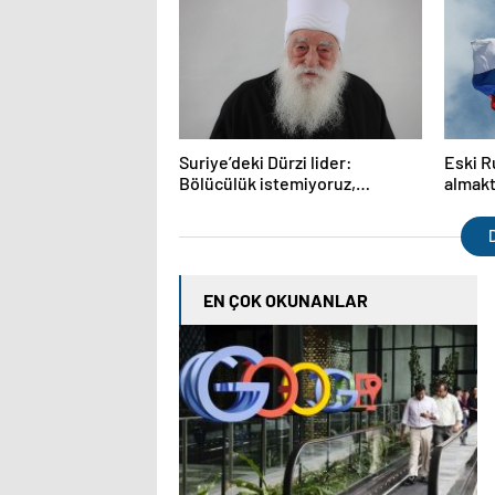
Suriye’deki Dürzi lider:
Eski R
Bölücülük istemiyoruz,
almakt
vatanperveriz
D
EN ÇOK OKUNANLAR