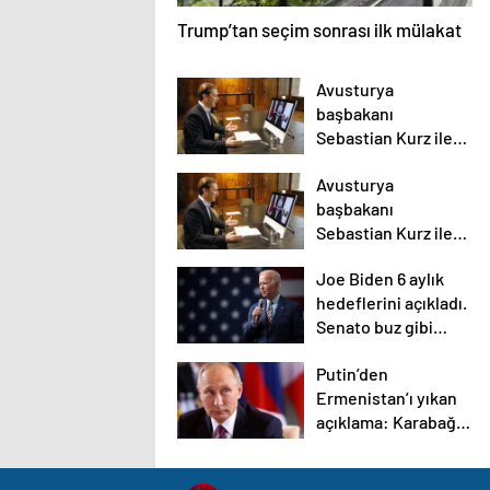
Trump’tan seçim sonrası ilk mülakat
Avusturya
başbakanı
Sebastian Kurz ile
ilgili bilinmeyenler
Avusturya
başbakanı
Sebastian Kurz ile
ilgili bilinmeyenler
Joe Biden 6 aylık
hedeflerini açıkladı.
Senato buz gibi…
Putin’den
Ermenistan’ı yıkan
açıklama: Karabağ
Azerbaycan’ın
ayrılmaz bir