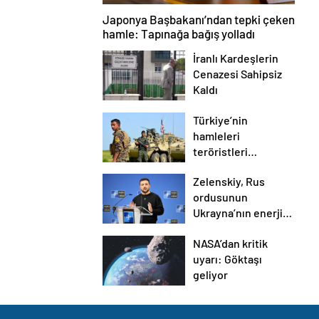
Japonya Başbakanı’ndan tepki çeken
hamle: Tapınağa bağış yolladı
İranlı Kardeşlerin
Cenazesi Sahipsiz
Kaldı
Türkiye’nin
hamleleri
teröristleri
tutuşturdu!
Zelenskiy, Rus
PKK/YPG ABD’ye
ordusunun
böyle yalvardı:
Ukrayna’nın enerji
Bizim için felaket
altyapısına yoğun
olacak!
NASA’dan kritik
hava saldırısı
uyarı: Göktaşı
düzenlediğini
geliyor
duyurdu