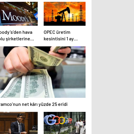
oody’s’den hava
OPEC üretim
lu şirketlerine
kesintisini 1 ay
işkin önemli
uzatacak
çıklama
ramco’nun net kârı yüzde 25 eridi