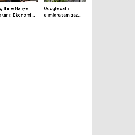
giltere Maliye
Google satın
akanı: Ekonomi
alımlara tam gaz
n 300 yılın en
devam ediyor!
üyük daralmasını
aşayacak