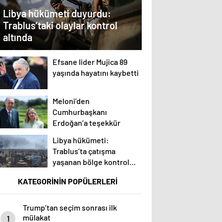
Libya hükümeti duyurdu:
Trablus’taki olaylar kontrol
altında
Efsane lider Mujica 89
yaşında hayatını kaybetti
Meloni’den
Cumhurbaşkanı
Erdoğan’a teşekkür
Libya hükümeti:
Trablus’ta çatışma
yaşanan bölge kontrol
altında
KATEGORİNİN POPÜLERLERİ
Trump’tan seçim sonrası ilk
mülakat
1