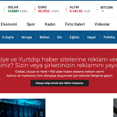
DOLAR
EURO
ALTIN
BITCOIN
47,5997
55,0722
6.481,30
%
0.06%
-0.01%
-0,23
Ekonomi
Spor
Kadın
Foto Galeri
Videolar
3.Sayfa
Avrupa
Bülten
Din
Eğitim
Hayat
Politika