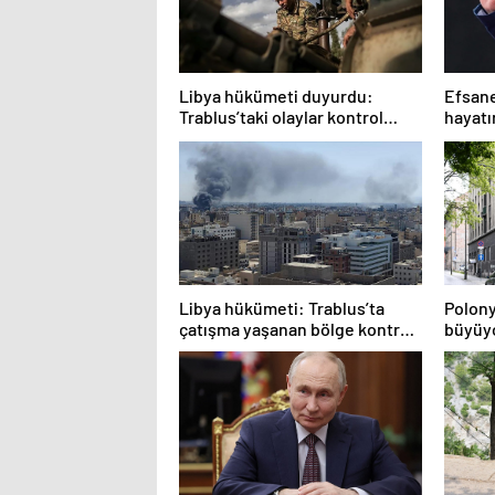
Libya hükümeti duyurdu:
Efsane
Trablus’taki olaylar kontrol
hayatı
altında
Libya hükümeti: Trablus’ta
Polony
çatışma yaşanan bölge kontrol
büyüyo
altında
karşıl