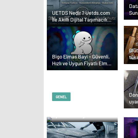
Data
Sun
UETDS Nedir ? Uetds.com
İle Akıllı Dijital Taşımacılık
Yazılımı
Glüt
Bigo Elmas Bayi – Güvenli,
tüke
Hızlı ve Uygun Fiyatlı Elmas
açab
Satın Almanın Yeni Adresi
Don
GENEL
uyar
Serjoy : Dijital Medya
kaş
Ajansı, Google Reklam
nede
Ajansı, SEO Ajansı ve
Web Tasarım Ajansı