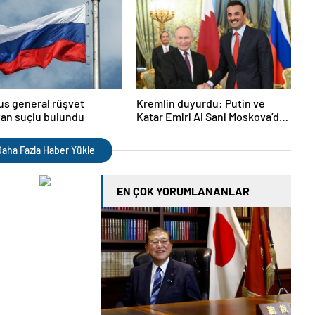
us general rüşvet
Kremlin duyurdu: Putin ve
an suçlu bulundu
Katar Emiri Al Sani Moskova’da
görüşecek
aha Fazla Haber Yükle
EN ÇOK YORUMLANANLAR