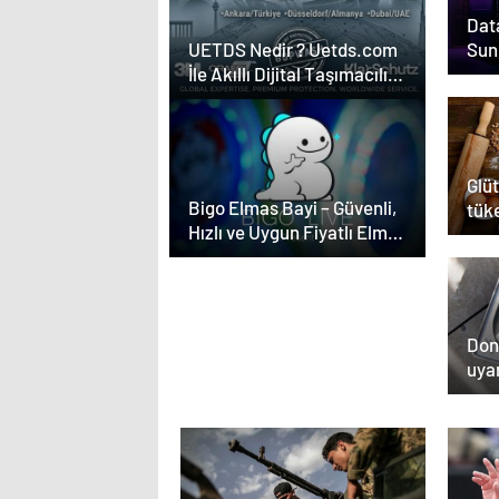
Data
Sun
UETDS Nedir ? Uetds.com
İle Akıllı Dijital Taşımacılık
Yazılımı
Glüt
Bigo Elmas Bayi – Güvenli,
tüke
Hızlı ve Uygun Fiyatlı Elmas
açab
Satın Almanın Yeni Adresi
Don
uyar
kaş
nede