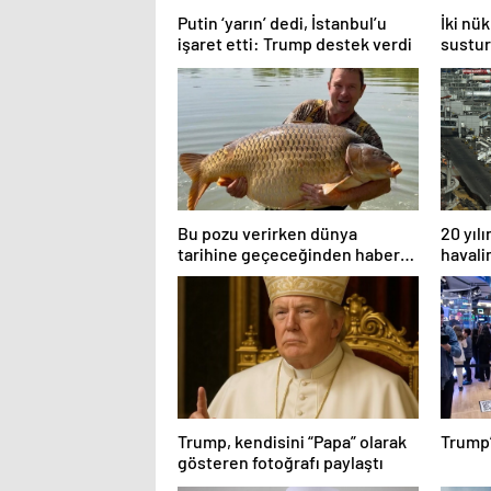
Putin ‘yarın’ dedi, İstanbul’u
İki nük
işaret etti: Trump destek verdi
sustur
safad
Bu pozu verirken dünya
20 yıl
tarihine geçeceğinden haberi
havali
yoktu
uçuş i
Trump, kendisini “Papa” olarak
Trump’
gösteren fotoğrafı paylaştı