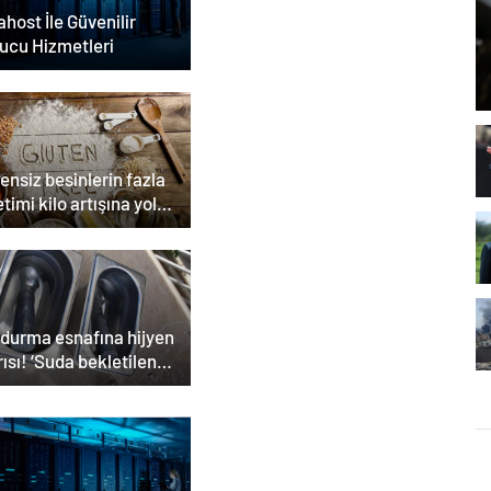
host İle Güvenilir
ucu Hizmetleri
ensiz besinlerin fazla
timi kilo artışına yol
ilir
durma esnafına hijyen
ısı! ‘Suda bekletilen
ık çapraz bulaşmaya
n olabilir’