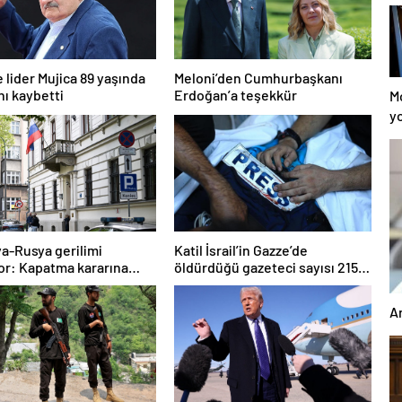
 lider Mujica 89 yaşında
Meloni’den Cumhurbaşkanı
nı kaybetti
Erdoğan’a teşekkür
M
yo
il
a
a-Rusya gerilimi
Katil İsrail’in Gazze’de
r: Kapatma kararına
öldürdüğü gazeteci sayısı 215’e
ık vereceğiz
çıktı
A