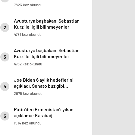
7823 kez okundu
Avusturya başbakanı Sebastian
Kurz ile ilgili bilinmeyenler
2
4791 kez okundu
Avusturya başbakanı Sebastian
Kurz ile ilgili bilinmeyenler
3
4762 kez okundu
Joe Biden 6 aylık hedeflerini
açıkladı. Senato buz gibi…
4
2875 kez okundu
Putin’den Ermenistan’ı yıkan
açıklama: Karabağ
5
Azerbaycan’ın ayrılmaz bir
1914 kez okundu
parçasıdır!