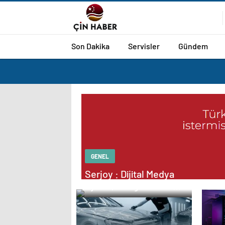
Son Dakika
Servisler
Gündem
GENEL
Serjoy : Dijital Medya
Ajansı, Google Reklam
Ajansı, SEO Ajansı ve
Web Tasarım Ajansı