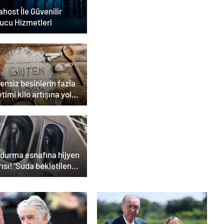
host İle Güvenilir
ucu Hizmetleri
ensiz besinlerin fazla
timi kilo artışına yol
ilir
durma esnafına hijyen
ısı! ‘Suda bekletilen
ık çapraz bulaşmaya
n olabilir’