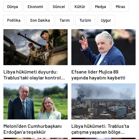
Dünya
Ekonomi
Güncel
Kültür
Medya
Miras
Politika
Son Dakika
Tarım
Turizm
Uygur
Libya hükümeti duyurdu:
Efsane lider Mujica 89
Trablus’taki olaylar kontrol
yaşında hayatını kaybetti
altında
Meloni’den Cumhurbaşkanı
Libya hükümeti: Trablus’ta
Erdoğan’a teşekkür
çatışma yaşanan bölge
kontrol altında