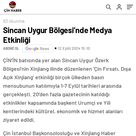
93 okunma
Sincan Uygur Bölgesi’nde Medya
Etkinliği
12 Eylül 2024 15:10
ABONE OL
News
ÇİN’İN batısında yer alan Sincan Uygur Özerk
Bölgesi’nin Xinjiang ilinde düzenlenen ‘Çin Fırsatı, Dışa
Açık Xinjiang’ etkinliği birçok ülkeden basın
mensubunun katılımıyla 1-7 Eylül tarihleri arasında
gerçekleşti. 20’den fazla gazetecinin katıldığı
etkinlikler kapsamında başkent Urumçi ve Yili
kentlerindeki kültürel, ekonomik ve hizmet alanları
ziyaret edildi.
Çin İstanbul Başkonsolosluğu ve Xinjiang Haber