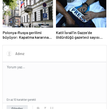
Polonya-Rusya gerilimi
Katil İsrail’in Gazze’de
büyüyor: Kapatma kararına
öldürdüğü gazeteci sayısı
karşılık vereceğiz
215’e çıktı
En az 10 karakter gerekli
Gönder