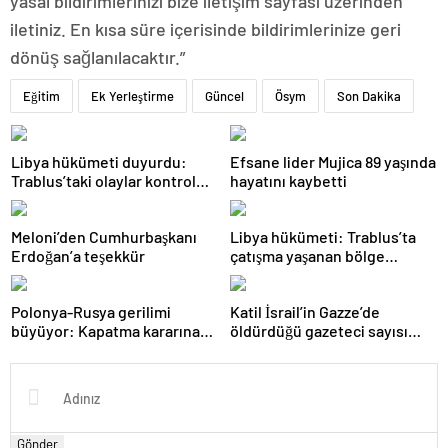
yasal bildirimlerinizi bize iletişim sayfası üzerinden
iletiniz. En kısa süre içerisinde bildirimlerinize geri
dönüş sağlanılacaktır.”
Eğitim
Ek Yerleştirme
Güncel
Ösym
Son Dakika
Libya hükümeti duyurdu:
Efsane lider Mujica 89 yaşında
Trablus’taki olaylar kontrol
hayatını kaybetti
altında
Meloni’den Cumhurbaşkanı
Libya hükümeti: Trablus’ta
Erdoğan’a teşekkür
çatışma yaşanan bölge
kontrol altında
Polonya-Rusya gerilimi
Katil İsrail’in Gazze’de
büyüyor: Kapatma kararına
öldürdüğü gazeteci sayısı
karşılık vereceğiz
215’e çıktı
Gönder