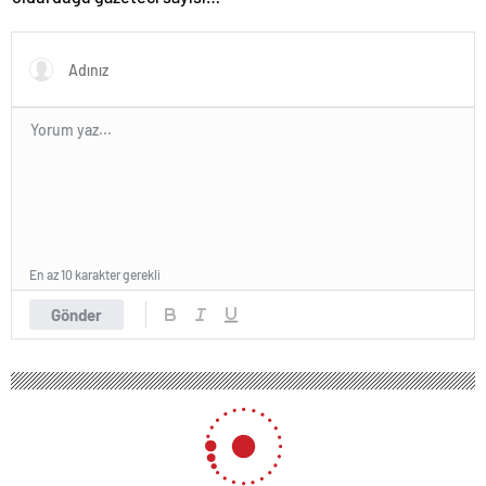
215’e çıktı
En az 10 karakter gerekli
Gönder