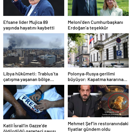
Efsane lider Mujica 89
Meloni’den Cumhurbaşkanı
yaşında hayatını kaybetti
Erdoğan’a teşekkür
Libya hükümeti: Trablus’ta
Polonya-Rusya gerilimi
çatışma yaşanan bölge
büyüyor: Kapatma kararına
kontrol altında
karşılık vereceğiz
Mehmet Şef’in restoranındaki
Katil İsrail’in Gazze’de
fiyatlar gündem oldu
öldürdüğü gazeteci sayısı