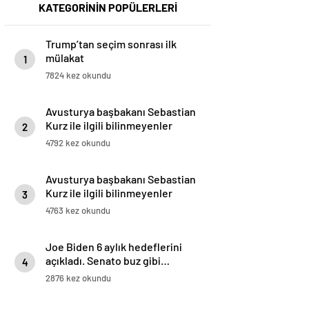
KATEGORİNİN POPÜLERLERİ
Trump’tan seçim sonrası ilk
mülakat
1
7824 kez okundu
Avusturya başbakanı Sebastian
Kurz ile ilgili bilinmeyenler
2
4792 kez okundu
Avusturya başbakanı Sebastian
Kurz ile ilgili bilinmeyenler
3
4763 kez okundu
Joe Biden 6 aylık hedeflerini
açıkladı. Senato buz gibi…
4
2876 kez okundu