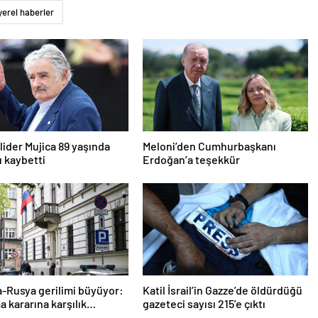
yerel haberler
lider Mujica 89 yaşında
Meloni’den Cumhurbaşkanı
ı kaybetti
Erdoğan’a teşekkür
-Rusya gerilimi büyüyor:
Katil İsrail’in Gazze’de öldürdüğü
 kararına karşılık
gazeteci sayısı 215’e çıktı
ğiz