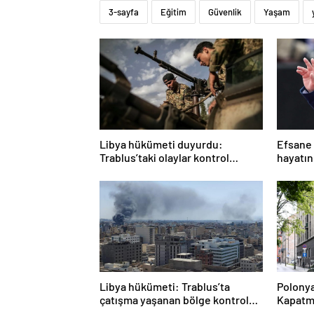
3-sayfa
Eğitim
Güvenlik
Yaşam
Libya hükümeti duyurdu:
Efsane 
Trablus’taki olaylar kontrol
hayatın
altında
Libya hükümeti: Trablus’ta
Polonya
çatışma yaşanan bölge kontrol
Kapatma
altında
verece