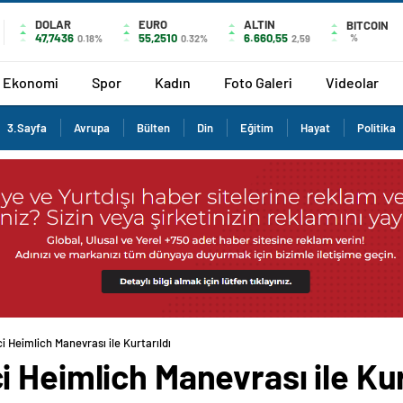
DOLAR
EURO
ALTIN
BITCOIN
47,7436
55,2510
6.660,55
%
0.18%
0.32%
2,59
Ekonomi
Spor
Kadın
Foto Galeri
Videolar
3.Sayfa
Avrupa
Bülten
Din
Eğitim
Hayat
Politika
 Heimlich Manevrası ile Kurtarıldı
 Heimlich Manevrası ile Kur