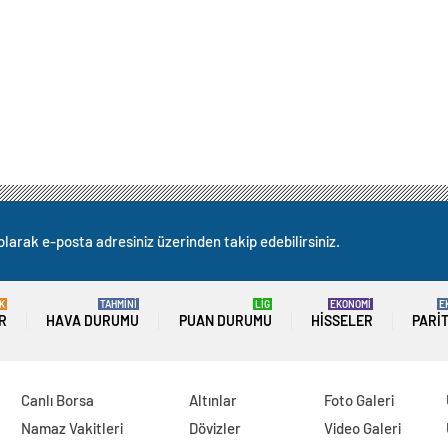
olarak e-posta adresiniz üzerinden takip edebilirsiniz.
K
TAHMİNİ
LİG
EKONOMİ
E
R
HAVA DURUMU
PUAN DURUMU
HISSELER
PARI
Canlı Borsa
Altınlar
Foto Galeri
Namaz Vakitleri
Dövizler
Video Galeri