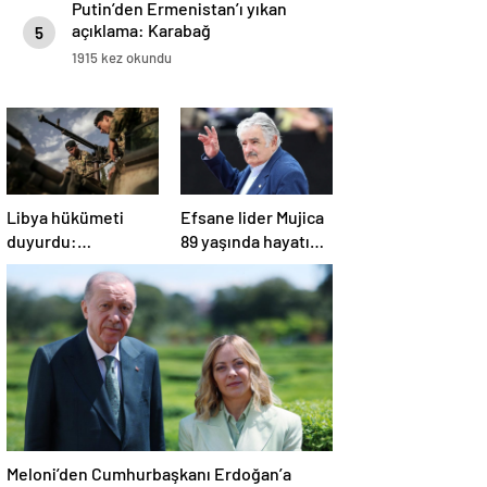
Putin’den Ermenistan’ı yıkan
açıklama: Karabağ
5
Azerbaycan’ın ayrılmaz bir
1915 kez okundu
parçasıdır!
Libya hükümeti
Efsane lider Mujica
duyurdu:
89 yaşında hayatını
Trablus’taki olaylar
kaybetti
kontrol altında
Meloni’den Cumhurbaşkanı Erdoğan’a