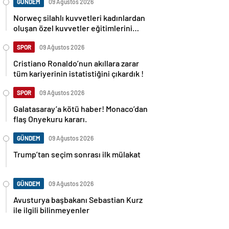
GÜNDEM
09 Ağustos 2026
Norweç silahlı kuvvetleri kadınlardan
oluşan özel kuvvetler eğitimlerini
başlattı.
SPOR
09 Ağustos 2026
Cristiano Ronaldo’nun akıllara zarar
tüm kariyerinin istatistiğini çıkardık !
SPOR
09 Ağustos 2026
Galatasaray’a kötü haber! Monaco’dan
flaş Onyekuru kararı.
GÜNDEM
09 Ağustos 2026
Trump’tan seçim sonrası ilk mülakat
GÜNDEM
09 Ağustos 2026
Avusturya başbakanı Sebastian Kurz
ile ilgili bilinmeyenler