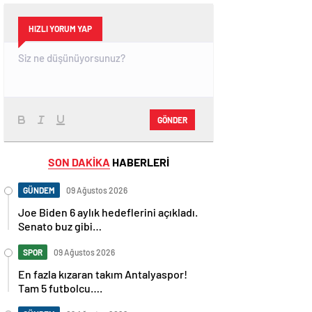
HIZLI YORUM YAP
GÖNDER
SON DAKİKA
HABERLERİ
GÜNDEM
09 Ağustos 2026
Joe Biden 6 aylık hedeflerini açıkladı.
Senato buz gibi…
SPOR
09 Ağustos 2026
En fazla kızaran takım Antalyaspor!
Tam 5 futbolcu….