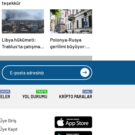
teşekkür
Libya hükümeti:
Polonya-Rusya
Trablus’ta çatışma
gerilimi büyüyor:
yaşanan bölge
Kapatma kararına
kontrol altında
karşılık vereceğiz
KONOMİ
TRAFİK
CANLI
TELER
YOL DURUMU
KRIPTO PARALAR
Üye Giriş
Üye Kayıt