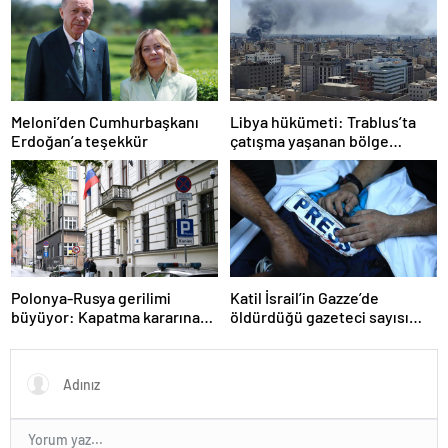
Meloni’den Cumhurbaşkanı
Libya hükümeti: Trablus’ta
Erdoğan’a teşekkür
çatışma yaşanan bölge
kontrol altında
Polonya-Rusya gerilimi
Katil İsrail’in Gazze’de
büyüyor: Kapatma kararına
öldürdüğü gazeteci sayısı
karşılık vereceğiz
215’e çıktı