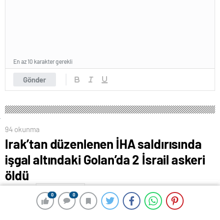
En az 10 karakter gerekli
Gönder
94 okunma
Irak’tan düzenlenen İHA saldırısında
işgal altındaki Golan’da 2 İsrail askeri
öldü
5 Ekim 2024 01:25
ABONE OL
News
0
0
0
0
İsrail ordusundan yapılan açıklamaya göre, Irak’tan