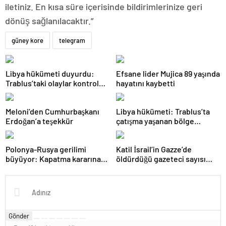
iletiniz. En kısa süre içerisinde bildirimlerinize geri
dönüş sağlanılacaktır.”
güney kore
telegram
Libya hükümeti duyurdu:
Efsane lider Mujica 89 yaşında
Trablus’taki olaylar kontrol
hayatını kaybetti
altında
Meloni’den Cumhurbaşkanı
Libya hükümeti: Trablus’ta
Erdoğan’a teşekkür
çatışma yaşanan bölge
kontrol altında
Polonya-Rusya gerilimi
Katil İsrail’in Gazze’de
büyüyor: Kapatma kararına
öldürdüğü gazeteci sayısı
karşılık vereceğiz
215’e çıktı
Gönder