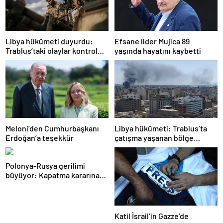
Libya hükümeti duyurdu:
Efsane lider Mujica 89
Trablus’taki olaylar kontrol
yaşında hayatını kaybetti
altında
Meloni’den Cumhurbaşkanı
Libya hükümeti: Trablus’ta
Erdoğan’a teşekkür
çatışma yaşanan bölge
kontrol altında
Polonya-Rusya gerilimi
büyüyor: Kapatma kararına
karşılık vereceğiz
Katil İsrail’in Gazze’de