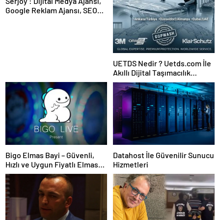
Serjoy : Dijital Medya Ajansı,
Google Reklam Ajansı, SEO
Ajansı ve Web Tasarım Ajansı
UETDS Nedir ? Uetds.com İle
Akıllı Dijital Taşımacılık
Yazılımı
Bigo Elmas Bayi – Güvenli,
Datahost İle Güvenilir Sunucu
Hızlı ve Uygun Fiyatlı Elmas
Hizmetleri
Satın Almanın Yeni Adresi