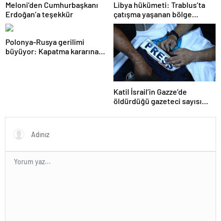
Meloni’den Cumhurbaşkanı
Libya hükümeti: Trablus’ta
Erdoğan’a teşekkür
çatışma yaşanan bölge
kontrol altında
Polonya-Rusya gerilimi
büyüyor: Kapatma kararına
karşılık vereceğiz
Katil İsrail’in Gazze’de
öldürdüğü gazeteci sayısı
215’e çıktı