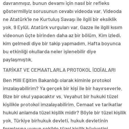
davranmışız, bunun devamı için nasıl bir refleks
göstermiliyiz sorusunun cevabı videoda var. Videoda
ne Atatürk’le ne Kurtuluş Savaşı ile ilgili bir eksiklik
yok. 9 Eylül, Atatürk vurguları var. Gazze ile ilgili kısım
videonun üçte birinden daha az bir bölüm. Kim izledi,
kim gelmedi diye bir takip yapmadım. Hafta boyunca
bu etkinliği okullarda neler işlenebilir diye
paylaşmıştık.
TARİKAT VE CEMAATLARLA PROTOKOL İDDİALARI
Ben Milli Eğitim Bakanlığı olarak kiminle protokol
imzalayabilirim? Ya gerçek bir kişi ile bir hayırseverle.
Bize bir okul yapacaktır vs. Veyahut bir hukuki tüzel
kişilikle protokol imzalayabilirim. Cemaat ve tarikatlar
hukuki anlamda tüzel kişilik midir? Böyle bir tüzel kişilik
yok. Türkiye birhukuk devleti, hukuk devletinin
formlarına uygun şekilde tüzel kişilik hüviyetini