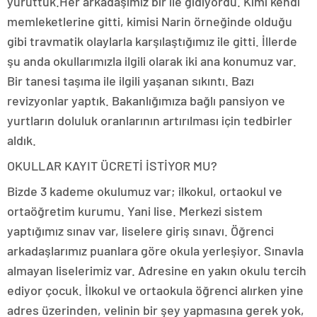
yürüttük.Her arkadaşımız bir ile gidiyordu. Kimi kendi
memleketlerine gitti, kimisi Narin örneğinde olduğu
gibi travmatik olaylarla karşılaştığımız ile gitti. İllerde
şu anda okullarımızla ilgili olarak iki ana konumuz var.
Bir tanesi taşıma ile ilgili yaşanan sıkıntı. Bazı
revizyonlar yaptık. Bakanlığımıza bağlı pansiyon ve
yurtların doluluk oranlarının artırılması için tedbirler
aldık.
OKULLAR KAYIT ÜCRETİ İSTİYOR MU?
Bizde 3 kademe okulumuz var; ilkokul, ortaokul ve
ortaöğretim kurumu. Yani lise. Merkezi sistem
yaptığımız sınav var, liselere giriş sınavı. Öğrenci
arkadaşlarımız puanlara göre okula yerleşiyor. Sınavla
almayan liselerimiz var. Adresine en yakın okulu tercih
ediyor çocuk. İlkokul ve ortaokula öğrenci alırken yine
adres üzerinden, velinin bir şey yapmasına gerek yok,