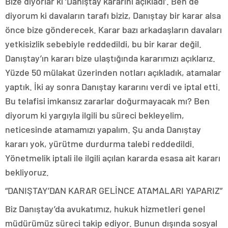
Bize diyorlar ki ‘Danıştay kararını açıkladı’. Ben de
diyorum ki davaların tarafı biziz, Danıştay bir karar alsa
önce bize gönderecek. Karar bazı arkadaşların davaları
yetkisizlik sebebiyle reddedildi, bu bir karar değil.
Danıştay’ın kararı bize ulaştığında kararımızı açıklarız.
Yüzde 50 mülakat üzerinden notları açıkladık, atamalar
yaptık. İki ay sonra Danıştay kararını verdi ve iptal etti.
Bu telafisi imkansız zararlar doğurmayacak mı? Ben
diyorum ki yargıyla ilgili bu süreci bekleyelim,
neticesinde atamamızı yapalım. Şu anda Danıştay
kararı yok, yürütme durdurma talebi reddedildi.
Yönetmelik iptali ile ilgili açılan kararda esasa ait kararı
bekliyoruz.
“DANIŞTAY’DAN KARAR GELİNCE ATAMALARI YAPARIZ”
Biz Danıştay’da avukatımız, hukuk hizmetleri genel
müdürümüz süreci takip ediyor. Bunun dışında sosyal