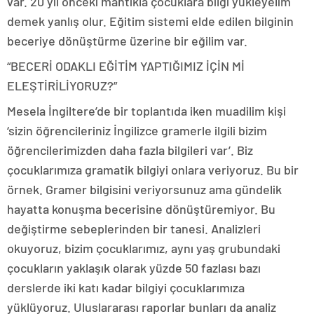
var. 20 yıl önceki mantıkla çocuklara bilgi yükleyelim
demek yanlış olur. Eğitim sistemi elde edilen bilginin
beceriye dönüştürme üzerine bir eğilim var.
“BECERİ ODAKLI EĞİTİM YAPTIĞIMIZ İÇİN Mİ
ELEŞTİRİLİYORUZ?”
Mesela İngiltere’de bir toplantıda iken muadilim kişi
‘sizin öğrencileriniz İngilizce gramerle ilgili bizim
öğrencilerimizden daha fazla bilgileri var’. Biz
çocuklarımıza gramatik bilgiyi onlara veriyoruz. Bu bir
örnek. Gramer bilgisini veriyorsunuz ama gündelik
hayatta konuşma becerisine dönüştüremiyor. Bu
değiştirme sebeplerinden bir tanesi. Analizleri
okuyoruz, bizim çocuklarımız, aynı yaş grubundaki
çocukların yaklaşık olarak yüzde 50 fazlası bazı
derslerde iki katı kadar bilgiyi çocuklarımıza
yüklüyoruz. Uluslararası raporlar bunları da analiz