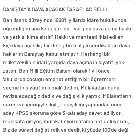
DANIŞTAY’A DAVA AÇACAK TARAFLAR BELLİ
Ben lisans düzeyinde 1990’lı yıllarda idare hukukunda
öğrendiğim ana konu şu; idari yargıda dava açma hakkı
ve yetkisi kime aittir? Hakkı ve menfaati ihlal edilen
kişi dava açabilir, bir de eğitimle ilgili sendikaların dava
haklarını Danıştay kabul etmiştir. Herhangi bir
milletvekilinin idari yargıda dava açma inisiyatifi yok
zaten. Ben Milli Eğitim Bakanı olarak 1 yıl önce
‘okullarda çocuğu emanet ettiğim bir öğretmeni
seçme inisiyatifim olmalı’ dedim. Mülakatları buna
revize edeceğiz dedik ve değişiklik yaptık. Mülakatların
süresi ve içeriğiyle ilgili. Değişikliği yapmadan önce
aday KPSS skoruna göre 3 katı aday davet ediliyor,
mülakata giriyor, mülakat skoru atama notu oluyordu.
Biz de süreci değiştirdik ve dedik ki yüzde 100’de değil