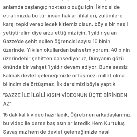
anlamda başlangıç noktası olduğu için. İkincisi de
etrafımızda bu tür insan hakları ihlalleri, zulümlere
karşı tepki verebilecek kitlemiz olsun, böyle bir nesil
yetiştirelim diye arzu ettiğimiz için. 1 yıldır şu an
Gazze’de şehit edilen öğrencisi sayısı 10 binin
üzerinde. Yıkılan okullardan bahsetmiyorum. 40 binin
üzerindebir şehitten bahsediyoruz. Dünyanın gözü
önünde bir vahşet 1 yıldır devam ediyor. Buna sessiz
kalmak devlet geleneğimizle örtüşmez, millet olma
bilincimizle örtüşmez. İlk dersimizi böyle yaptık.
“GAZZE İLE İLGİLİ KISIM VİDEONUN ÜÇTE BİRİNDEN
AZ”
15 dakikalık video hazırladık. Öğretmen arkadaşlarımız
bu video ile derse başlasınlar istedik.Hem Kurtuluş
Savaşımız hem de devlet geleneğimizle nasıl