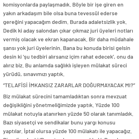
komisyonlarda paylaşmadık. Böyle bir işe giren en
yakın arkadaşım bile olsa buna tevessül ederse
gereğini yapacağım dedim. Burada adaletsizlik yok.
Dedik ki aday salondan çıkar çıkmaz juri üyeleri notları
vermiş olacak ve ekran kapanacak. Bir daha müdahale
şansı yok juri üyelerinin. Bana bu konuda birisi gelsin
desin ki ‘şu tedbiri alırsanız içim rahat edecek’, onu da
alırız biz. Bu anlamda sağlıklı işleyen mülakat süreci
yürüdü, sınavımızı yaptık.
“TELAFİSİ İMKANSIZ ZARARLAR DOĞURMAYACAK MI?”
Biz mülakat sürecini tamamladıktan sonra mevzuat
değişikliğini yönetmeliğimizde yaptık. Yüzde 100
mülakat notuyla atanırken yüzde 50 olarak tanımladık.
Bazı siyasetçi ve sendikalar bunu yargı konusu
yaptılar. İptal olursa yüzde 100 mülakatı ile yapacağız.