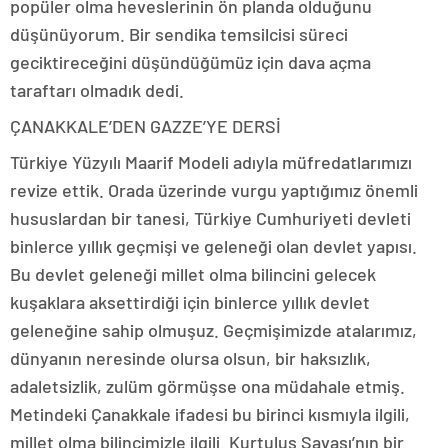
popüler olma heveslerinin ön planda olduğunu
düşünüyorum. Bir sendika temsilcisi süreci
geciktireceğini düşündüğümüz için dava açma
taraftarı olmadık dedi.
ÇANAKKALE’DEN GAZZE’YE DERSİ
Türkiye Yüzyılı Maarif Modeli adıyla müfredatlarımızı
revize ettik. Orada üzerinde vurgu yaptığımız önemli
hususlardan bir tanesi, Türkiye Cumhuriyeti devleti
binlerce yıllık geçmişi ve geleneği olan devlet yapısı.
Bu devlet geleneği millet olma bilincini gelecek
kuşaklara aksettirdiği için binlerce yıllık devlet
geleneğine sahip olmuşuz. Geçmişimizde atalarımız,
dünyanın neresinde olursa olsun, bir haksızlık,
adaletsizlik, zulüm görmüşse ona müdahale etmiş.
Metindeki Çanakkale ifadesi bu birinci kısmıyla ilgili,
millet olma bilincimizle ilgili. Kurtuluş Savaşı’nın bir