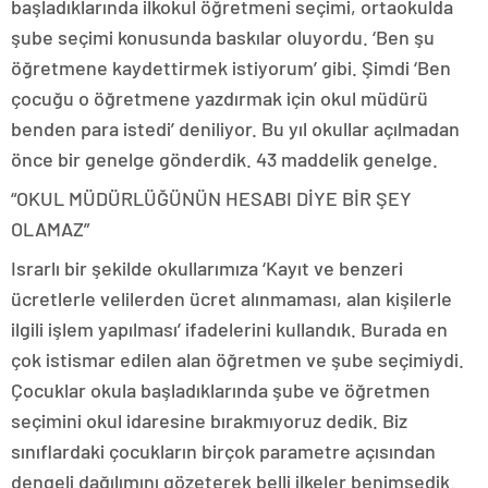
başladıklarında ilkokul öğretmeni seçimi, ortaokulda
şube seçimi konusunda baskılar oluyordu. ‘Ben şu
öğretmene kaydettirmek istiyorum’ gibi. Şimdi ‘Ben
çocuğu o öğretmene yazdırmak için okul müdürü
benden para istedi’ deniliyor. Bu yıl okullar açılmadan
önce bir genelge gönderdik. 43 maddelik genelge.
“OKUL MÜDÜRLÜĞÜNÜN HESABI DİYE BİR ŞEY
OLAMAZ”
Israrlı bir şekilde okullarımıza ‘Kayıt ve benzeri
ücretlerle velilerden ücret alınmaması, alan kişilerle
ilgili işlem yapılması’ ifadelerini kullandık. Burada en
çok istismar edilen alan öğretmen ve şube seçimiydi.
Çocuklar okula başladıklarında şube ve öğretmen
seçimini okul idaresine bırakmıyoruz dedik. Biz
sınıflardaki çocukların birçok parametre açısından
dengeli dağılımını gözeterek belli ilkeler benimsedik.