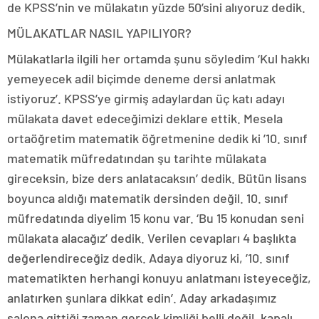
de KPSS’nin ve mülakatın yüzde 50’sini alıyoruz dedik.
MÜLAKATLAR NASIL YAPILIYOR?
Mülakatlarla ilgili her ortamda şunu söyledim ‘Kul hakkı
yemeyecek adil biçimde deneme dersi anlatmak
istiyoruz’. KPSS’ye girmiş adaylardan üç katı adayı
mülakata davet edeceğimizi deklare ettik. Mesela
ortaöğretim matematik öğretmenine dedik ki ’10. sınıf
matematik müfredatından şu tarihte mülakata
gireceksin, bize ders anlatacaksın’ dedik. Bütün lisans
boyunca aldığı matematik dersinden değil. 10. sınıf
müfredatında diyelim 15 konu var. ‘Bu 15 konudan seni
mülakata alacağız’ dedik. Verilen cevapları 4 başlıkta
değerlendireceğiz dedik. Adaya diyoruz ki, ’10. sınıf
matematikten herhangi konuyu anlatmanı isteyeceğiz,
anlatırken şunlara dikkat edin’. Aday arkadaşımız
salona gittiği zaman gerçek kimliği belli değil, kapalı.