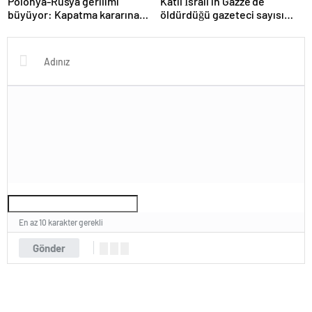
Polonya-Rusya gerilimi
Katil İsrail’in Gazze’de
büyüyor: Kapatma kararına
öldürdüğü gazeteci sayısı
karşılık vereceğiz
215’e çıktı
En az 10 karakter gerekli
Gönder