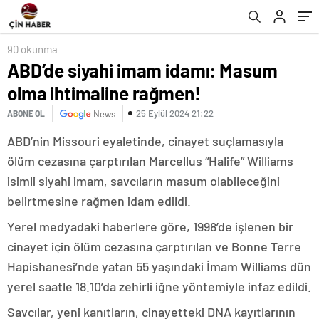
90 okunma
ABD’de siyahi imam idamı: Masum
olma ihtimaline rağmen!
25 Eylül 2024 21:22
ABONE OL
News
ABD’nin Missouri eyaletinde, cinayet suçlamasıyla
ölüm cezasına çarptırılan Marcellus “Halife” Williams
isimli siyahi imam, savcıların masum olabileceğini
belirtmesine rağmen idam edildi.
Yerel medyadaki haberlere göre, 1998’de işlenen bir
cinayet için ölüm cezasına çarptırılan ve Bonne Terre
Hapishanesi’nde yatan 55 yaşındaki İmam Williams dün
yerel saatle 18.10’da zehirli iğne yöntemiyle infaz edildi.
Savcılar, yeni kanıtların, cinayetteki DNA kayıtlarının