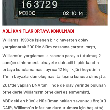
ADLİ KANITLAR ORTAYA KONULMADI
Williams, 1998’de işlenen bir cinayetten dolayı
yargılanarak 2001’de ölüm cezasına çarptırılmıştı.
Williams’ın yargılaması sırasında parayla tutulmuş 2
sanığın dinlenmesi, cinayete dair adli hiçbir kanıtın
ortaya konulamaması, ayrıca 12 kişilik jüri heyetinin
11’inin beyazlardan oluşması tartışma konusu olmuştu.
2017’de yapılan DNA tahlilinde de olay yerinde bulunan
örneklerle Williams’ın örnekleri eşleşmemişti.
ABD’deki en büyük Müslüman hakları savunucu örgütü
CAIR, Williams’ın infazının durdurulması için başlattığı