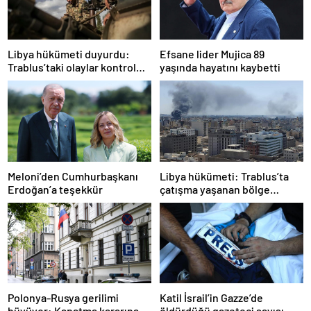
Libya hükümeti duyurdu:
Efsane lider Mujica 89
Trablus’taki olaylar kontrol
yaşında hayatını kaybetti
altında
Meloni’den Cumhurbaşkanı
Libya hükümeti: Trablus’ta
Erdoğan’a teşekkür
çatışma yaşanan bölge
kontrol altında
Polonya-Rusya gerilimi
Katil İsrail’in Gazze’de
büyüyor: Kapatma kararına
öldürdüğü gazeteci sayısı