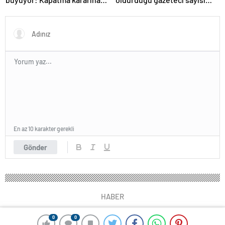
karşılık vereceğiz
215’e çıktı
En az 10 karakter gerekli
Gönder
HABER
0
0