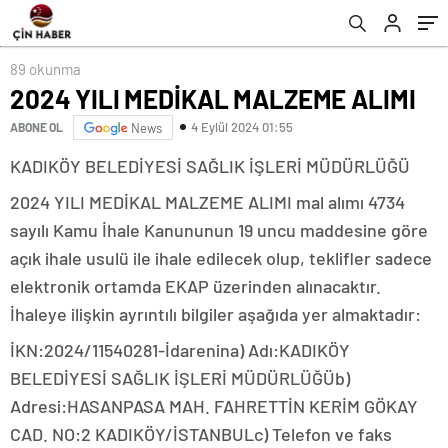
89 okunma
2024 YILI MEDİKAL MALZEME ALIMI
4 Eylül 2024 01:55
ABONE OL
News
KADIKÖY BELEDİYESİ SAĞLIK İŞLERİ MÜDÜRLÜĞÜ
2024 YILI MEDİKAL MALZEME ALIMI mal alımı 4734
sayılı Kamu İhale Kanununun 19 uncu maddesine göre
açık ihale usulü ile ihale edilecek olup, teklifler sadece
elektronik ortamda EKAP üzerinden alınacaktır.
İhaleye ilişkin ayrıntılı bilgiler aşağıda yer almaktadır:
İKN:2024/11540281-İdarenina) Adı:KADIKÖY
BELEDİYESİ SAĞLIK İŞLERİ MÜDÜRLÜĞÜb)
Adresi:HASANPASA MAH. FAHRETTİN KERİM GÖKAY
CAD. NO:2 KADIKÖY/İSTANBULc) Telefon ve faks