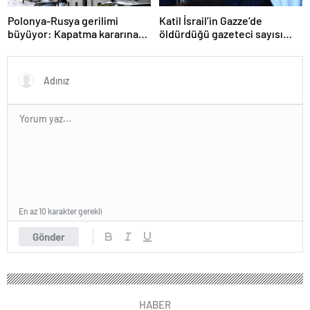
Polonya-Rusya gerilimi
Katil İsrail’in Gazze’de
büyüyor: Kapatma kararına
öldürdüğü gazeteci sayısı
karşılık vereceğiz
215’e çıktı
En az 10 karakter gerekli
Gönder
HABER