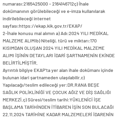
numarası:2165425000 – 2164146712ç) İhale
dokümanının görülebileceği ve e-imza kullanılarak
indirilebileceği internet
sayfası:https://ekap.kik.gov.tr/EKAP/
2-İhale konusu mal alımın a) Adı:2024 YILI MEDİKAL
MALZEME ALIMIb) Niteliği, türü ve miktarı:170
KISIMDAN OLUŞAN 2024 YILI MEDİKAL MALZEME
ALIMI İŞİNİN DETAYLARI İDARİ ŞARTNAMENİN EKİNDE
BELİRTİLMİŞTİR.
Ayrıntılı bilgiye EKAP’ta yer alan ihale dokümanı içinde
bulunan idari şartnameden ulaşılabilir.c)
Yapılacağı/teslim edileceği yer:DR.RANA BEŞE
SAĞLIK POLİKLİNİĞİ VE ÇOCUK AĞIZ VE DİŞ SAĞLIĞI
MERKEZİ.ç) Süresi/teslim tarihi:YÜKLENİCİ İŞE
BAŞLAMA TARİHİNDEN İTİBAREN İŞİN SON BULACAĞI
22.11.2024 TARİHİNE KADAR MALZEMELERİ İDARENİN