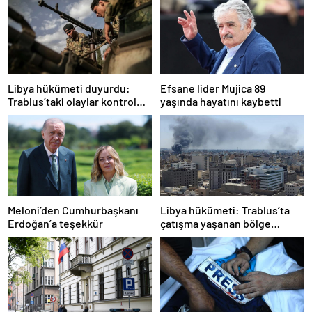
Libya hükümeti duyurdu:
Efsane lider Mujica 89
Trablus’taki olaylar kontrol
yaşında hayatını kaybetti
altında
Meloni’den Cumhurbaşkanı
Libya hükümeti: Trablus’ta
Erdoğan’a teşekkür
çatışma yaşanan bölge
kontrol altında