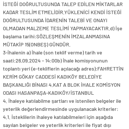
İSTEĞİ DOĞRULTUSUNDA TALEP EDİLEN MİKTARLAR
KADAR TESLİM ETMELİDİR.YÜKLENİCİ KENDİ İSTEĞİ
DOĞRULTUSUNDA İDARENİN TALEBİ VE ONAYI
OLMADAN MALZEME TESLİMİ YAPMAYACAKTIR.d) İşe
başlama tarihi:SÖZLEŞMENİN İMZALANMASINA
MÜTAKİP 15(ONBEŞ) GÜNDÜR.
3-İhalenin a) İhale (son teklif verme) tarih ve
saati:26.09.2024 – 14:00b) İhale komisyonunun
toplantı yeri (e-tekliflerin açılacağı adres):FAHRETTİN
KERİM GÖKAY CADDESİ KADIKÖY BELEDİYE
BAŞKANLIĞI BİNASI 4.KAT A BLOK İHALE KOMİSYON
ODASI HASANPAŞA-KADIKÖY/İSTANBUL
4. İhaleye katılabilme şartları ve istenilen belgeler ile
yeterlik değerlendirmesinde uygulanacak kriterler:
4.1. İsteklilerin ihaleye katılabilmeleri için aşağıda
sayılan belgeler ve yeterlik kriterleri ile fiyat dışı