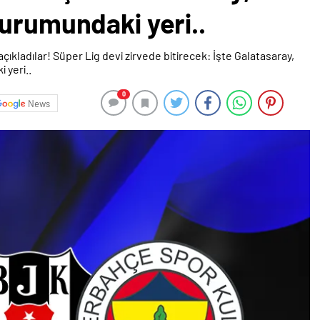
urumundaki yeri..
0
News