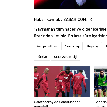
Haber Kaynak : SABAH.COM.TR
“Yayınlanan tüm haber ve diğer içerikler i
üzerinden iletiniz. En kısa süre içerisin
Avrupa futbolu
Avrupa Ligi
Beşiktaş
Türkiye
UEFA Avrupa Ligi
Galatasaray’da Samsunspor
Fenerba
mesaisi!
başladı