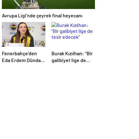
Avrupa Ligi’nde çeyrek final heyecanı
Fenerbahçe’den
Burak Kızılhan: “Bir
Eda Erdem Dündar
galibiyet lige de
ve Liza Safranova
tesir edecek”
açıklaması!