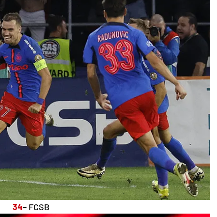
34
– FCSB