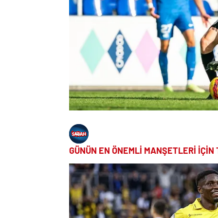
GÜNÜN EN ÖNEMLİ MANŞETLERİ İÇİN 