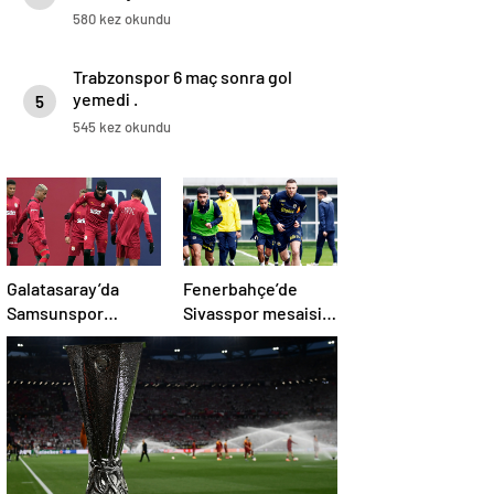
580 kez okundu
Trabzonspor 6 maç sonra gol
yemedi .
5
545 kez okundu
Galatasaray’da
Fenerbahçe’de
Samsunspor
Sivasspor mesaisi
mesaisi!
başladı!