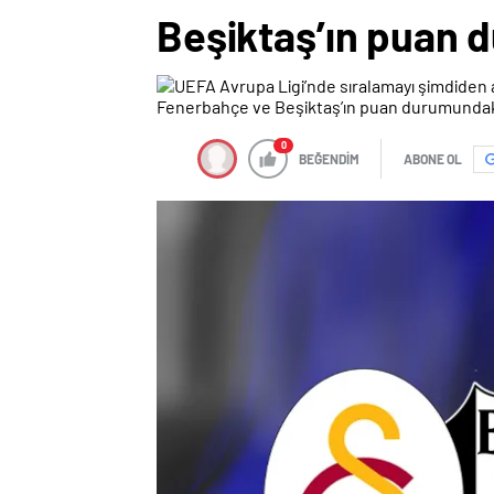
Beşiktaş’ın puan d
0
BEĞENDİM
ABONE OL