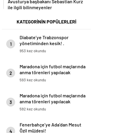
Avusturya başbakanı Sebastian Kurz
ile ilgili bilinmeyenler
KATEGORİNİN POPÜLERLERİ
Diabate’ye Trabzonspor
yönetiminden kesik! .
1
953 kez okundu
Maradona için futbol maçlarında
anma törenleri yapılacak
2
593 kez okundu
Maradona için futbol maçlarında
anma törenleri yapılacak
3
592 kez okundu
Fenerbahçe’ye Ada’dan Mesut
Özil müjdesi!
4