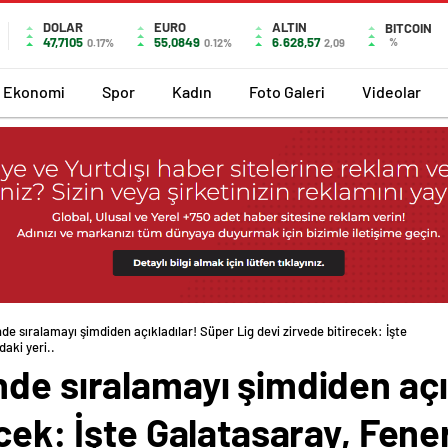
DOLAR
EURO
ALTIN
BITCOIN
47,7105
55,0849
6.628,57
%
0.17%
0.12%
2,09
Ekonomi
Spor
Kadın
Foto Galeri
Videolar
de sıralamayı şimdiden açıkladılar! Süper Lig devi zirvede bitirecek: İşte
aki yeri..
de sıralamayı şimdiden açı
ecek: İşte Galatasaray, Fen