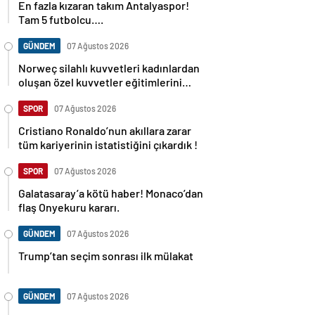
En fazla kızaran takım Antalyaspor!
Tam 5 futbolcu….
GÜNDEM
07 Ağustos 2026
Norweç silahlı kuvvetleri kadınlardan
oluşan özel kuvvetler eğitimlerini
başlattı.
SPOR
07 Ağustos 2026
Cristiano Ronaldo’nun akıllara zarar
tüm kariyerinin istatistiğini çıkardık !
SPOR
07 Ağustos 2026
Galatasaray’a kötü haber! Monaco’dan
flaş Onyekuru kararı.
GÜNDEM
07 Ağustos 2026
Trump’tan seçim sonrası ilk mülakat
GÜNDEM
07 Ağustos 2026