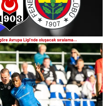
 göre Avrupa Ligi’nde oluşacak sıralama…