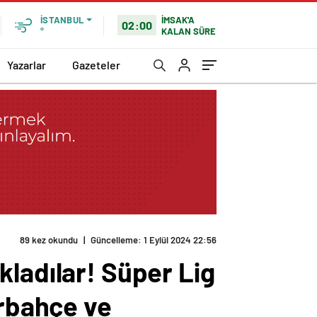
İMSAK'A
İSTANBUL
02:00
KALAN SÜRE
°
Yazarlar
Gazeteler
89 kez okundu
|
Güncelleme: 1 Eylül 2024 22:56
kladılar! Süper Lig
erbahçe ve