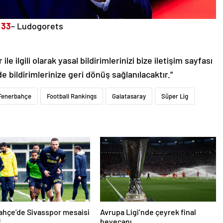
33
– Ludogorets
le ilgili olarak yasal bildirimlerinizi bize iletişim sayfası
de bildirimlerinize geri dönüş sağlanılacaktır.”
Fenerbahçe
Football Rankings
Galatasaray
Süper Lig
hçe’de Sivasspor mesaisi
Avrupa Ligi’nde çeyrek final
!
heyecanı