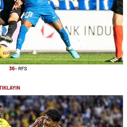
36
– RFS
TIKLAYIN