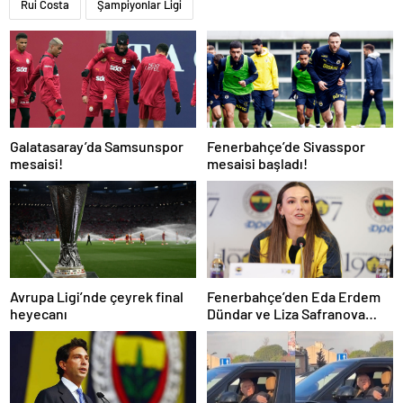
Rui Costa
Şampiyonlar Ligi
Galatasaray’da Samsunspor
Fenerbahçe’de Sivasspor
mesaisi!
mesaisi başladı!
Avrupa Ligi’nde çeyrek final
Fenerbahçe’den Eda Erdem
heyecanı
Dündar ve Liza Safranova
açıklaması!