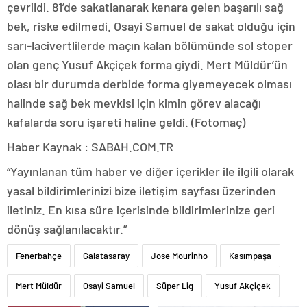
çevrildi. 81’de sakatlanarak kenara gelen başarılı sağ
bek, riske edilmedi. Osayi Samuel de sakat olduğu için
sarı-lacivertlilerde maçın kalan bölümünde sol stoper
olan genç Yusuf Akçiçek forma giydi. Mert Müldür’ün
olası bir durumda derbide forma giyemeyecek olması
halinde sağ bek mevkisi için kimin görev alacağı
kafalarda soru işareti haline geldi. (Fotomaç)
Haber Kaynak : SABAH.COM.TR
“Yayınlanan tüm haber ve diğer içerikler ile ilgili olarak
yasal bildirimlerinizi bize iletişim sayfası üzerinden
iletiniz. En kısa süre içerisinde bildirimlerinize geri
dönüş sağlanılacaktır.”
Fenerbahçe
Galatasaray
Jose Mourinho
Kasımpaşa
Mert Müldür
Osayi Samuel
Süper Lig
Yusuf Akçiçek