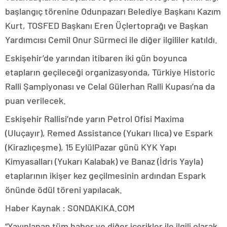
başlangıç törenine Odunpazarı Belediye Başkanı Kazım
Kurt, TOSFED Başkanı Eren Üçlertoprağı ve Başkan
Yardımcısı Cemil Onur Sürmeci ile diğer ilgililer katıldı.
Eskişehir’de yarından itibaren iki gün boyunca
etapların geçileceği organizasyonda, Türkiye Historic
Ralli Şampiyonası ve Celal Gülerhan Ralli Kupası’na da
puan verilecek.
Eskişehir Rallisi’nde yarın Petrol Ofisi Maxima
(Uluçayır), Remed Assistance (Yukarı Ilıca) ve Espark
(Kirazlıçeşme), 15 EylülPazar günü KYK Yapı
Kimyasalları (Yukarı Kalabak) ve Banaz (İdris Yayla)
etaplarının ikişer kez geçilmesinin ardından Espark
önünde ödül töreni yapılacak.
Haber Kaynak : SONDAKIKA.COM
“Yayınlanan tüm haber ve diğer içerikler ile ilgili olarak