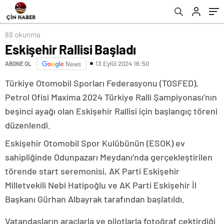
88 okunma
Eskişehir Rallisi Başladı
13 Eylül 2024 16:50
ABONE OL
News
Türkiye Otomobil Sporları Federasyonu (TOSFED),
Petrol Ofisi Maxima 2024 Türkiye Ralli Şampiyonası’nın
beşinci ayağı olan Eskişehir Rallisi için başlangıç töreni
düzenlendi.
Eskişehir Otomobil Spor Kulübünün (ESOK) ev
sahipliğinde Odunpazarı Meydanı’nda gerçekleştirilen
törende start seremonisi, AK Parti Eskişehir
Milletvekili Nebi Hatipoğlu ve AK Parti Eskişehir İl
Başkanı Gürhan Albayrak tarafından başlatıldı.
Vatandaşların araçlarla ve pilotlarla fotoğraf çektirdiği