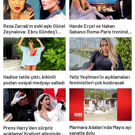
Reza Zarrab’ın eski aşkı Günel
Hande Erçel ve Hakan
Zeynalova: Ebru Gündeş’i
Sabancı Roma-Paris treninde
affettim
aşka geldi
Hadise tatile çıktı, bikinili
Yeliz Yeşilmen’in açıklamaları
pozları sosyal medyayı salladı
feministleri çok kızdıracak
Marmara Adaları’nda Mayıs ayı
Prens Harry’den sürpriz
sanatla dolu
açıklama! Kraliyet ailesinden