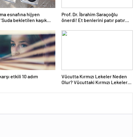
ma esnafına hijyen
Prof. Dr. İbrahim Saraçoğlu
! ‘Suda bekletilen kaşık
önerdi! Et benlerini patır patır
bulaşmaya neden olabilir’
döküyor! ’15-20 DAKİKA
BEKLETMEK YETİYOR!’
arşı etkili 10 adım
Vücutta Kırmızı Lekeler Neden
Olur? Vücuttaki Kırmızı Lekeler
noktalar Nasıl Geçer?