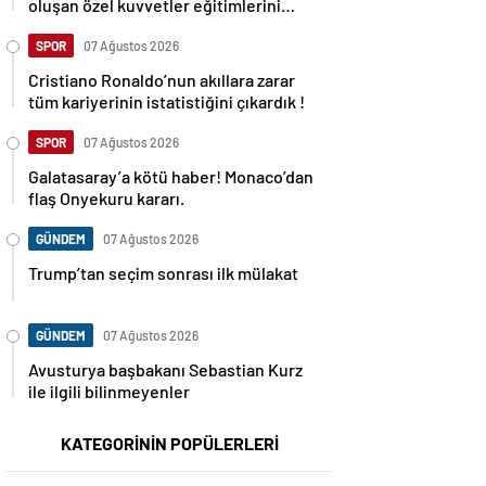
oluşan özel kuvvetler eğitimlerini
başlattı.
SPOR
07 Ağustos 2026
Cristiano Ronaldo’nun akıllara zarar
tüm kariyerinin istatistiğini çıkardık !
SPOR
07 Ağustos 2026
Galatasaray’a kötü haber! Monaco’dan
flaş Onyekuru kararı.
GÜNDEM
07 Ağustos 2026
Trump’tan seçim sonrası ilk mülakat
GÜNDEM
07 Ağustos 2026
Avusturya başbakanı Sebastian Kurz
ile ilgili bilinmeyenler
KATEGORİNİN POPÜLERLERİ