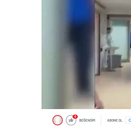
0
BEĞENDİM
ABONE OL