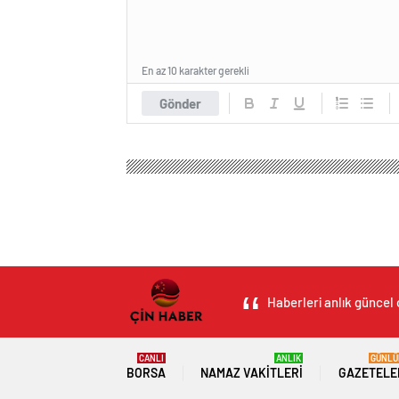
En az 10 karakter gerekli
Gönder
Haberleri anlık güncel 
CANLI
ANLIK
GÜNLÜ
BORSA
NAMAZ VAKITLERI
GAZETELE