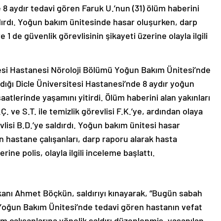
 aydır tedavi gören Faruk U.’nun (31) ölüm haberini
dırdı. Yoğun bakım ünitesinde hasar oluşurken, darp
ve 1 de güvenlik görevlisinin şikayeti üzerine olayla ilgili
tesi Hastanesi Nöroloji Bölümü Yoğun Bakım Ünitesi’nde
ıldığı Dicle Üniversitesi Hastanesi’nde 8 aydır yoğun
atlerinde yaşamını yitirdi. Ölüm haberini alan yakınları
.Ç. ve S.T. ile temizlik görevlisi F.K.’ye, ardından olaya
isi B.D.’ye saldırdı. Yoğun bakım ünitesi hasar
 hastane çalışanları, darp raporu alarak hasta
rine polis, olayla ilgili inceleme başlattı.
şkanı Ahmet Böçkün, saldırıyı kınayarak, “Bugün sabah
i Yoğun Bakım Ünitesi’nde tedavi gören hastanın vefat
m çalışanlarına yönelik saldırı düzenlenmiş, yaşanılan