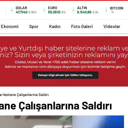
DOLAR
EURO
ALTIN
BITCOIN
47,7140
55,0510
6.540,66
%
0.16%
0%
0,74
Ekonomi
Spor
Kadın
Foto Galeri
Videolar
a Hastane Çalışanlarına Saldırı
ane Çalışanlarına Saldırı