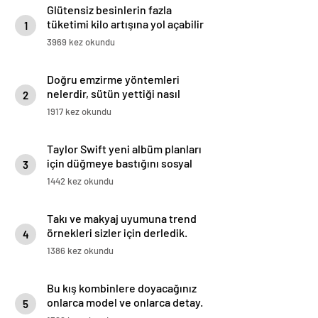
Glütensiz besinlerin fazla
tüketimi kilo artışına yol açabilir
1
3969 kez okundu
Doğru emzirme yöntemleri
nelerdir, sütün yettiği nasıl
2
anlaşılır?
1917 kez okundu
Taylor Swift yeni albüm planları
için düğmeye bastığını sosyal
3
medyadan duyurdu!
1442 kez okundu
Takı ve makyaj uyumuna trend
örnekleri sizler için derledik.
4
1386 kez okundu
Bu kış kombinlere doyacağınız
onlarca model ve onlarca detay.
5