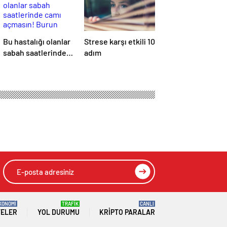
Bu hastalığı olanlar
Strese karşı etkili 10
sabah saatlerinde
adım
camı açmasın!
Burun tıkanıklığı,
hapşırık, kaşıntı,
öksürük… Meğer
tetikliyormuş
KONOMİ
TRAFİK
CANLI
TELER
YOL DURUMU
KRIPTO PARALAR