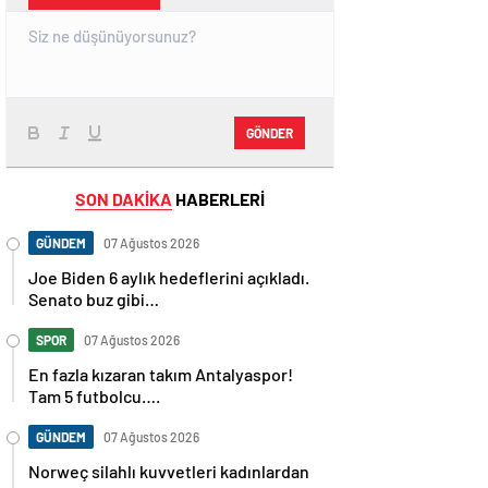
GÖNDER
SON DAKİKA
HABERLERİ
GÜNDEM
07 Ağustos 2026
Joe Biden 6 aylık hedeflerini açıkladı.
Senato buz gibi…
SPOR
07 Ağustos 2026
En fazla kızaran takım Antalyaspor!
Tam 5 futbolcu….
GÜNDEM
07 Ağustos 2026
Norweç silahlı kuvvetleri kadınlardan