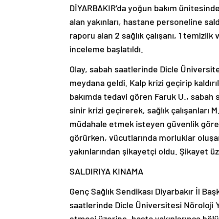
DİYARBAKIR’da yoğun bakım ünitesinde 8
alan yakınları, hastane personeline sal
raporu alan 2 sağlık çalışanı, 1 temizlik 
inceleme başlatıldı.
Olay, sabah saatlerinde Dicle Üniversi
meydana geldi. Kalp krizi geçirip kaldır
bakımda tedavi gören Faruk U., sabah sa
sinir krizi geçirerek, sağlık çalışanları M
müdahale etmek isteyen güvenlik görevl
görürken, vücutlarında morluklar oluşan
yakınlarından şikayetçi oldu. Şikayet üze
SALDIRIYA KINAMA
Genç Sağlık Sendikası Diyarbakır İl Ba
saatlerinde Dicle Üniversitesi Nöroloj
etmesi üzerine, hasta yakınlarınca bölü