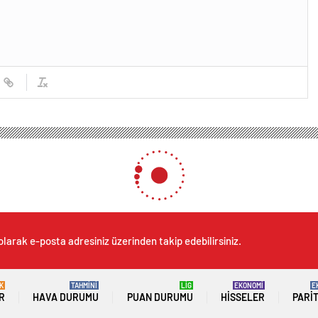
olarak e-posta adresiniz üzerinden takip edebilirsiniz.
K
TAHMİNİ
LİG
EKONOMİ
E
R
HAVA DURUMU
PUAN DURUMU
HISSELER
PARI