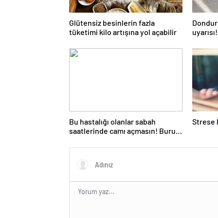
Glütensiz besinlerin fazla
Dondur
tüketimi kilo artışına yol açabilir
uyarısı
çapraz 
Bu hastalığı olanlar sabah
Strese k
saatlerinde camı açmasın! Burun
tıkanıklığı, hapşırık, kaşıntı,
öksürük… Meğer tetikliyormuş