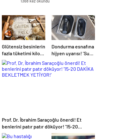
1368 kez okundu
Glütensiz besinlerin
Dondurma esnafına
fazla tüketimi kilo
hijyen uyarısı! ‘Suda
artışına yol açabilir
bekletilen kaşık
çapraz bulaşmaya
neden olabilir’
Prof. Dr. İbrahim Saraçoğlu önerdi! Et
benlerini patır patır döküyor! ’15-20
DAKİKA BEKLETMEK YETİYOR!’