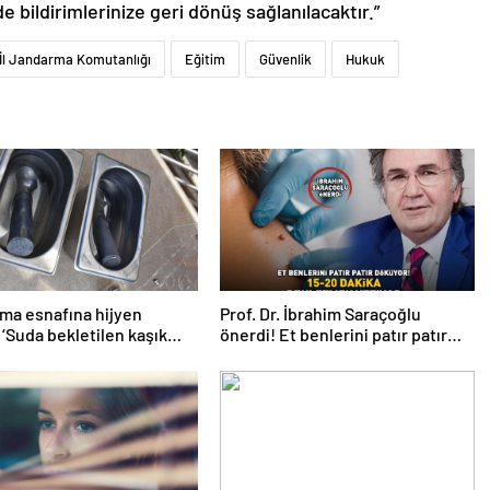
de bildirimlerinize geri dönüş sağlanılacaktır.”
 İl Jandarma Komutanlığı
Eğitim
Güvenlik
Hukuk
ma esnafına hijyen
Prof. Dr. İbrahim Saraçoğlu
! ‘Suda bekletilen kaşık
önerdi! Et benlerini patır patır
bulaşmaya neden olabilir’
döküyor! ’15-20 DAKİKA
BEKLETMEK YETİYOR!’