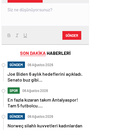
GÖNDER
SON DAKİKA
HABERLERİ
GÜNDEM
06 Ağustos 2026
Joe Biden 6 aylık hedeflerini açıkladı.
Senato buz gibi…
SPOR
06 Ağustos 2026
En fazla kızaran takım Antalyaspor!
Tam 5 futbolcu….
GÜNDEM
06 Ağustos 2026
Norweç silahlı kuvvetleri kadınlardan