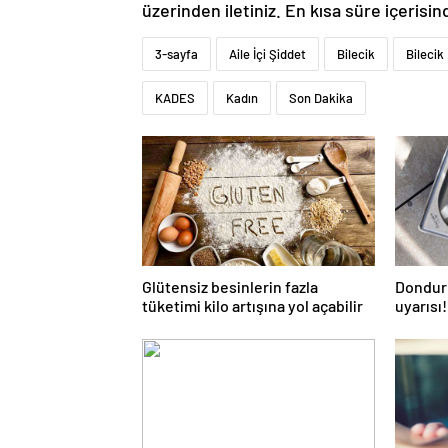
üzerinden iletiniz. En kısa süre içerisin
3-sayfa
Aile İçi Şiddet
Bilecik
Bilecik
KADES
Kadın
Son Dakika
Glütensiz besinlerin fazla
Dondur
tüketimi kilo artışına yol açabilir
uyarısı
çapraz 