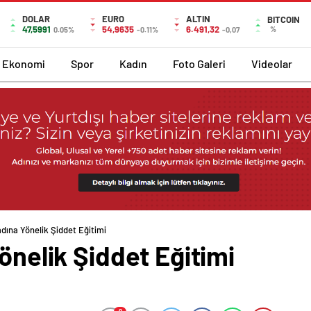
DOLAR
EURO
ALTIN
BITCOIN
47,5991
54,9635
6.491,32
%
0.05%
-0.11%
-0,07
Ekonomi
Spor
Kadın
Foto Galeri
Videolar
adına Yönelik Şiddet Eğitimi
önelik Şiddet Eğitimi