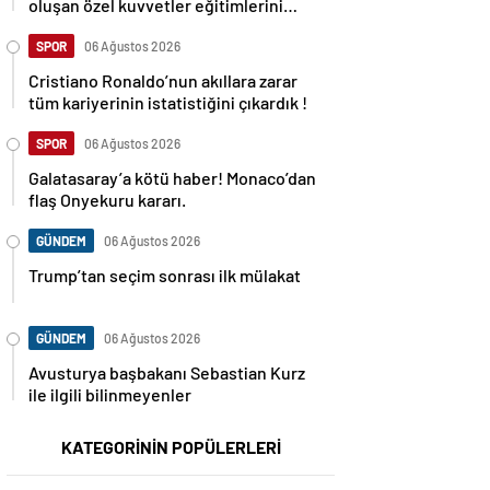
oluşan özel kuvvetler eğitimlerini
başlattı.
SPOR
06 Ağustos 2026
Cristiano Ronaldo’nun akıllara zarar
tüm kariyerinin istatistiğini çıkardık !
SPOR
06 Ağustos 2026
Galatasaray’a kötü haber! Monaco’dan
flaş Onyekuru kararı.
GÜNDEM
06 Ağustos 2026
Trump’tan seçim sonrası ilk mülakat
GÜNDEM
06 Ağustos 2026
Avusturya başbakanı Sebastian Kurz
ile ilgili bilinmeyenler
KATEGORİNİN POPÜLERLERİ