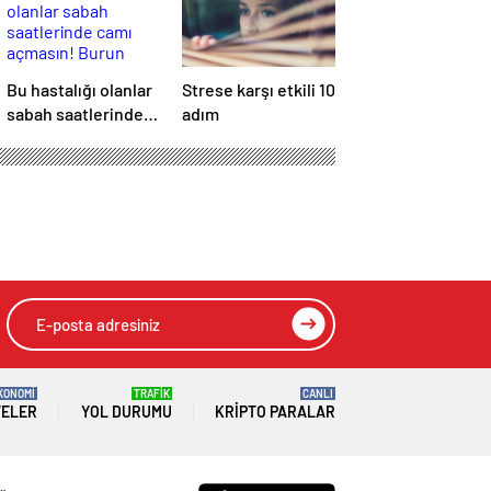
Bu hastalığı olanlar
Strese karşı etkili 10
sabah saatlerinde
adım
camı açmasın!
Burun tıkanıklığı,
hapşırık, kaşıntı,
öksürük… Meğer
tetikliyormuş
KONOMİ
TRAFİK
CANLI
TELER
YOL DURUMU
KRIPTO PARALAR