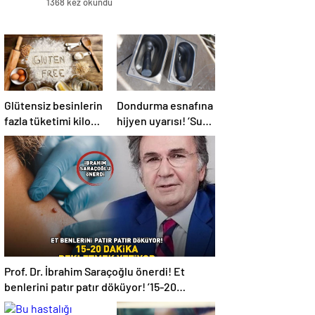
1368 kez okundu
Glütensiz besinlerin
Dondurma esnafına
fazla tüketimi kilo
hijyen uyarısı! ‘Suda
artışına yol açabilir
bekletilen kaşık
çapraz bulaşmaya
neden olabilir’
Prof. Dr. İbrahim Saraçoğlu önerdi! Et
benlerini patır patır döküyor! ’15-20
DAKİKA BEKLETMEK YETİYOR!’