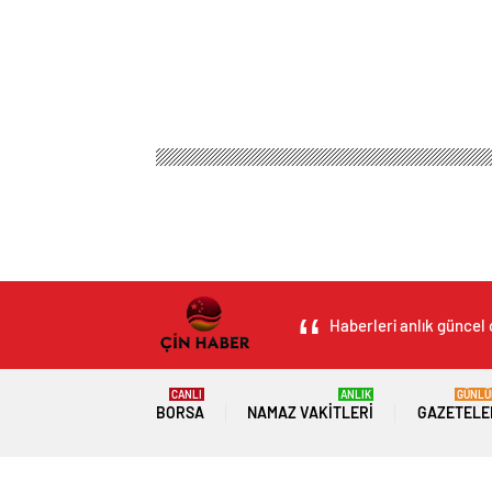
Haberleri anlık güncel 
CANLI
ANLIK
GÜNLÜ
BORSA
NAMAZ VAKITLERI
GAZETELE