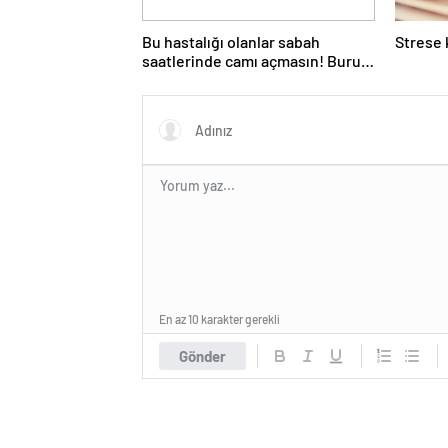
Bu hastalığı olanlar sabah
Strese k
saatlerinde camı açmasın! Burun
tıkanıklığı, hapşırık, kaşıntı,
öksürük… Meğer tetikliyormuş
En az 10 karakter gerekli
Gönder