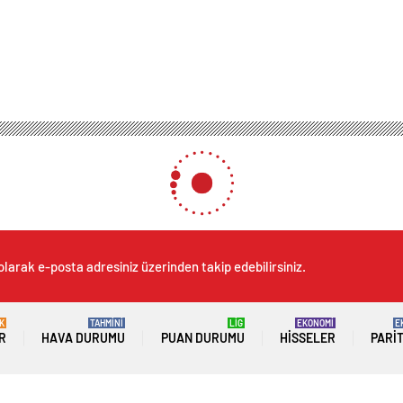
olarak e-posta adresiniz üzerinden takip edebilirsiniz.
K
TAHMİNİ
LİG
EKONOMİ
E
R
HAVA DURUMU
PUAN DURUMU
HISSELER
PARI