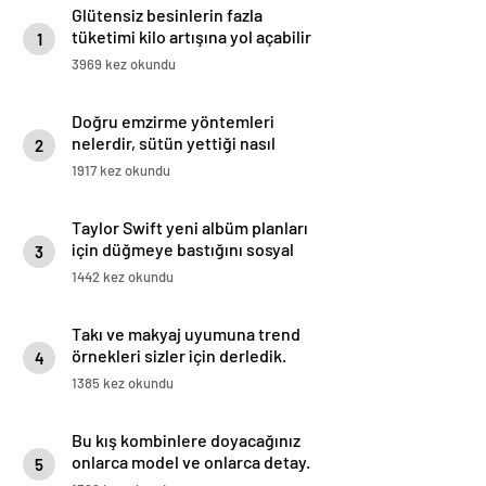
Glütensiz besinlerin fazla
tüketimi kilo artışına yol açabilir
1
3969 kez okundu
Doğru emzirme yöntemleri
nelerdir, sütün yettiği nasıl
2
anlaşılır?
1917 kez okundu
Taylor Swift yeni albüm planları
için düğmeye bastığını sosyal
3
medyadan duyurdu!
1442 kez okundu
Takı ve makyaj uyumuna trend
örnekleri sizler için derledik.
4
1385 kez okundu
Bu kış kombinlere doyacağınız
onlarca model ve onlarca detay.
5