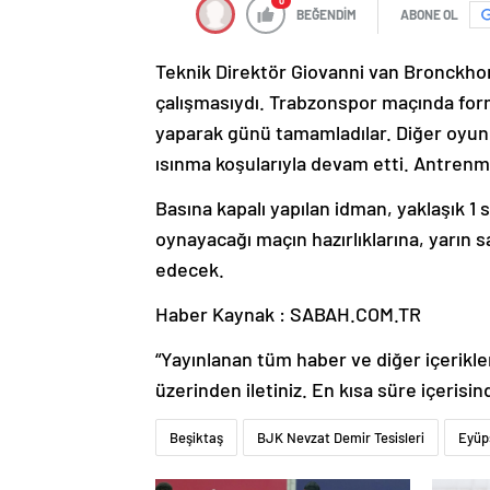
0
BEĞENDİM
ABONE OL
Teknik Direktör Giovanni van Bronckhor
çalışmasıydı. Trabzonspor maçında for
yaparak günü tamamladılar. Diğer oyuncu
ısınma koşularıyla devam etti. Antrenm
Basına kapalı yapılan idman, yaklaşık 1 
oynayacağı maçın hazırlıklarına, yarın 
edecek.
Haber Kaynak : SABAH.COM.TR
“Yayınlanan tüm haber ve diğer içerikler i
üzerinden iletiniz. En kısa süre içerisin
Beşiktaş
BJK Nevzat Demir Tesisleri
Eyüp