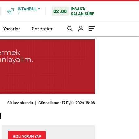
İMSAK'A
İSTANBUL
02:00
KALAN SÜRE
°
Yazarlar
Gazeteler
90 kez okundu
|
Güncelleme: 17 Eylül 2024 16:06
ı
HIZLI YORUM YAP