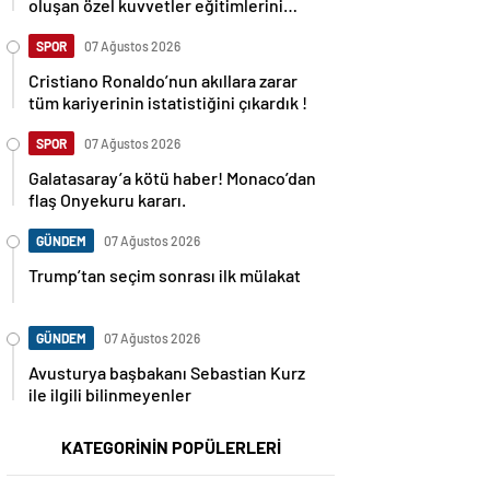
oluşan özel kuvvetler eğitimlerini
başlattı.
SPOR
07 Ağustos 2026
Cristiano Ronaldo’nun akıllara zarar
tüm kariyerinin istatistiğini çıkardık !
SPOR
07 Ağustos 2026
Galatasaray’a kötü haber! Monaco’dan
flaş Onyekuru kararı.
GÜNDEM
07 Ağustos 2026
Trump’tan seçim sonrası ilk mülakat
GÜNDEM
07 Ağustos 2026
Avusturya başbakanı Sebastian Kurz
ile ilgili bilinmeyenler
KATEGORİNİN POPÜLERLERİ