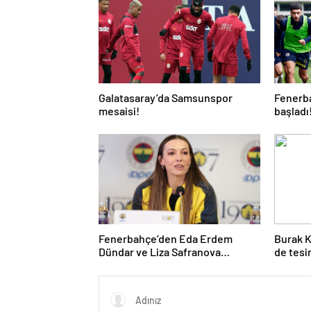
Galatasaray’da Samsunspor
Fenerba
mesaisi!
başladı
Fenerbahçe’den Eda Erdem
Burak Kı
Dündar ve Liza Safranova
de tesi
açıklaması!