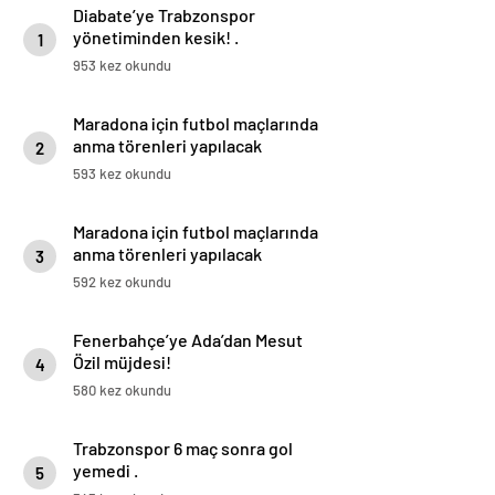
Diabate’ye Trabzonspor
yönetiminden kesik! .
1
953 kez okundu
Maradona için futbol maçlarında
anma törenleri yapılacak
2
593 kez okundu
Maradona için futbol maçlarında
anma törenleri yapılacak
3
592 kez okundu
Fenerbahçe’ye Ada’dan Mesut
Özil müjdesi!
4
580 kez okundu
Trabzonspor 6 maç sonra gol
yemedi .
5