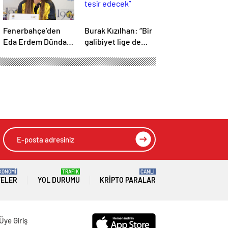
Fenerbahçe’den
Burak Kızılhan: “Bir
Eda Erdem Dündar
galibiyet lige de
ve Liza Safranova
tesir edecek”
açıklaması!
KONOMİ
TRAFİK
CANLI
TELER
YOL DURUMU
KRIPTO PARALAR
Üye Giriş