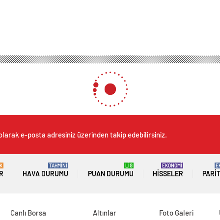
olarak e-posta adresiniz üzerinden takip edebilirsiniz.
K
TAHMİNİ
LİG
EKONOMİ
E
R
HAVA DURUMU
PUAN DURUMU
HISSELER
PARI
Canlı Borsa
Altınlar
Foto Galeri