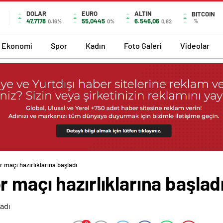
DOLAR
EURO
ALTIN
BITCOIN
47,7178
55,0445
6.546,06
%
0.16%
0%
0,82
Ekonomi
Spor
Kadın
Foto Galeri
Videolar
 maçı hazırlıklarına başladı
 maçı hazırlıklarına başlad