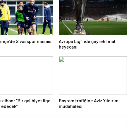
hçe’de Sivasspor mesaisi
Avrupa Ligi’nde çeyrek final
!
heyecanı
zılhan: “Bir galibiyet lige
Bayram trafiğine Aziz Yıldırım
r edecek”
müdahalesi