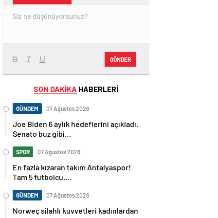
GÖNDER
SON DAKİKA
HABERLERİ
GÜNDEM
07 Ağustos 2026
Joe Biden 6 aylık hedeflerini açıkladı.
Senato buz gibi…
SPOR
07 Ağustos 2026
En fazla kızaran takım Antalyaspor!
Tam 5 futbolcu….
GÜNDEM
07 Ağustos 2026
Norweç silahlı kuvvetleri kadınlardan