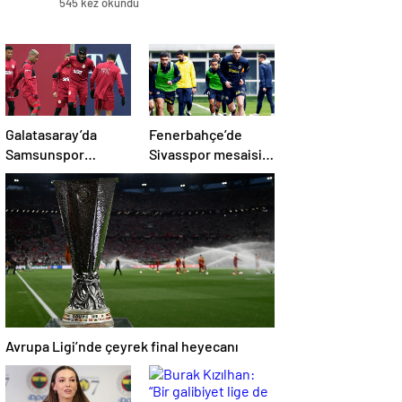
545 kez okundu
Galatasaray’da
Fenerbahçe’de
Samsunspor
Sivasspor mesaisi
mesaisi!
başladı!
Avrupa Ligi’nde çeyrek final heyecanı