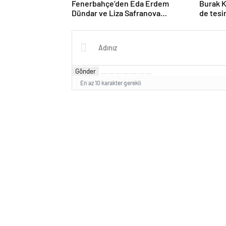
Fenerbahçe’den Eda Erdem
Burak Kı
Dündar ve Liza Safranova
de tesi
açıklaması!
Gönder
En az 10 karakter gerekli