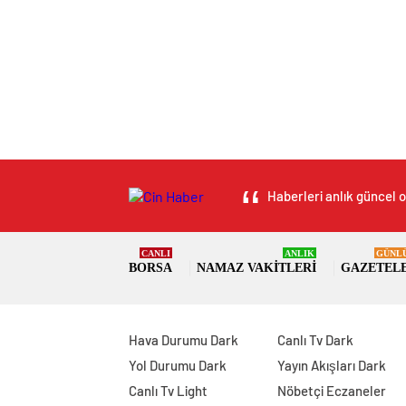
Haberleri anlık güncel o
CANLI
ANLIK
GÜNL
BORSA
NAMAZ VAKITLERI
GAZETEL
Hava Durumu Dark
Canlı Tv Dark
Yol Durumu Dark
Yayın Akışları Dark
Canlı Tv Light
Nöbetçi Eczaneler