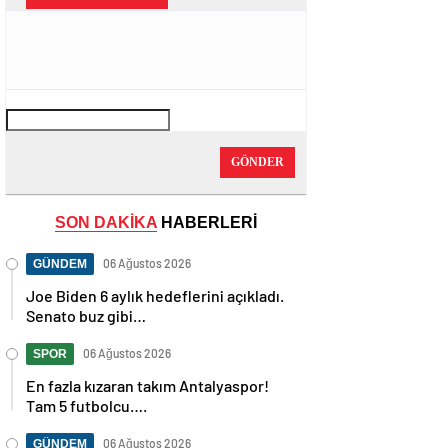
GÖNDER
SON DAKİKA
HABERLERİ
06 Ağustos 2026
GÜNDEM
Joe Biden 6 aylık hedeflerini açıkladı.
Senato buz gibi…
06 Ağustos 2026
SPOR
En fazla kızaran takım Antalyaspor!
Tam 5 futbolcu….
06 Ağustos 2026
GÜNDEM