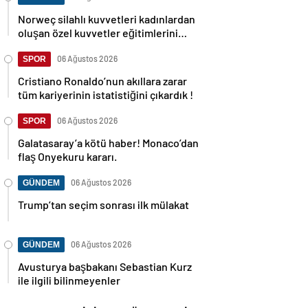
Norweç silahlı kuvvetleri kadınlardan
oluşan özel kuvvetler eğitimlerini
başlattı.
06 Ağustos 2026
SPOR
Cristiano Ronaldo’nun akıllara zarar
tüm kariyerinin istatistiğini çıkardık !
06 Ağustos 2026
SPOR
Galatasaray’a kötü haber! Monaco’dan
flaş Onyekuru kararı.
06 Ağustos 2026
GÜNDEM
Trump’tan seçim sonrası ilk mülakat
06 Ağustos 2026
GÜNDEM
Avusturya başbakanı Sebastian Kurz
ile ilgili bilinmeyenler