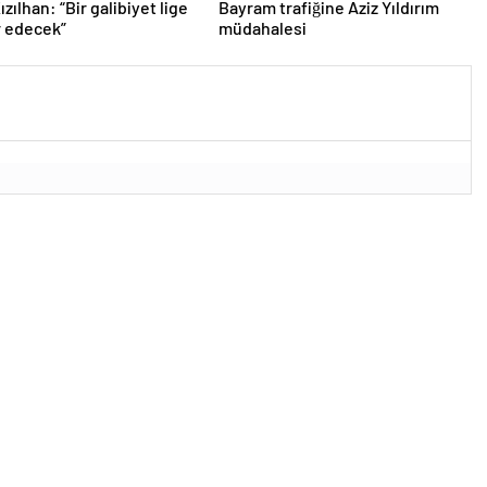
zılhan: “Bir galibiyet lige
Bayram trafiğine Aziz Yıldırım
r edecek”
müdahalesi