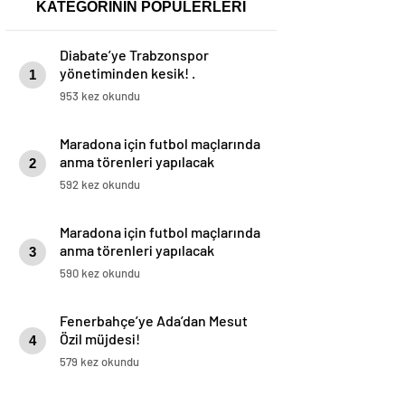
KATEGORİNİN POPÜLERLERİ
Diabate’ye Trabzonspor
yönetiminden kesik! .
1
953 kez okundu
Maradona için futbol maçlarında
anma törenleri yapılacak
2
592 kez okundu
Maradona için futbol maçlarında
anma törenleri yapılacak
3
590 kez okundu
Fenerbahçe’ye Ada’dan Mesut
Özil müjdesi!
4
579 kez okundu