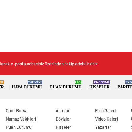
larak e-posta adresiniz üzerinden takip edebilirsiniz.
ÜK
TAHMİNİ
LİG
EKONOMİ
EKO
ER
HAVA DURUMU
PUAN DURUMU
HISSELER
PARIT
Canlı Borsa
Altınlar
Foto Galeri
Namaz Vakitleri
Dövizler
Video Galeri
Puan Durumu
Hisseler
Yazarlar