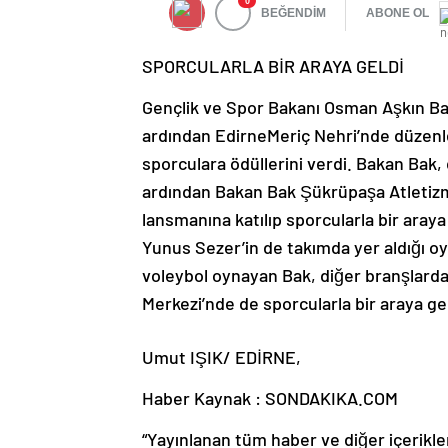
0
BEĞENDİM
ABONE OL
SPORCULARLA BİR ARAYA GELDİ
Gençlik ve Spor Bakanı Osman Aşkın Bak
ardından EdirneMeriç Nehri’nde düzen
sporculara ödüllerini verdi. Bakan Bak,
ardından Bakan Bak Şükrüpaşa Atletizm 
lansmanına katılıp sporcularla bir araya 
Yunus Sezer’in de takımda yer aldığı oy
voleybol oynayan Bak, diğer branşlardaki
Merkezi’nde de sporcularla bir araya gel
Umut IŞIK/ EDİRNE,
Haber Kaynak : SONDAKIKA.COM
“Yayınlanan tüm haber ve diğer içerikler i