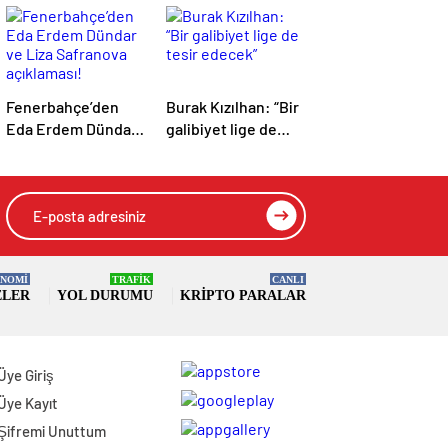
Fenerbahçe’den
Burak Kızılhan: “Bir
Eda Erdem Dündar
galibiyet lige de
ve Liza Safranova
tesir edecek”
açıklaması!
NOMİ
TRAFİK
CANLI
ELER
YOL DURUMU
KRIPTO PARALAR
Üye Giriş
Üye Kayıt
Şifremi Unuttum