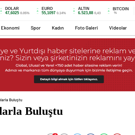
DOLAR
EURO
ALTIN
BITCOIN
47,6025
55,1097
6.523,88
%
0.05%
0.14%
0,43
Ekonomi
Spor
Kadın
Foto Galeri
Videolar
larla Buluştu
arla Buluştu