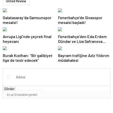
United Review
Galatasaray’da Samsunspor
Fenerbahçe’de Sivasspor
mesaisi!
mesaisi başladı!
Avrupa Ligi’nde çeyrek final
Fenerbahçe’den Eda Erdem
heyecanı
Dündar ve Liza Safranova
açıklaması!
Burak Kızılhan: “Bir galibiyet
Bayram trafiğine Aziz Yıldırım
lige de tesir edecek”
müdahalesi
Gönder
En az 10 karakter gerekli