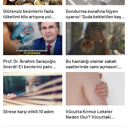
Glütensiz besinlerin fazla
Dondurma esnafına hijyen
tüketimi kilo artışına yol
uyarısı! ‘Suda bekletilen kaşık
açabilir
çapraz bulaşmaya neden
olabilir’
Prof. Dr. İbrahim Saraçoğlu
Bu hastalığı olanlar sabah
önerdi! Et benlerini patır
saatlerinde camı açmasın!
patır döküyor! ’15-20 DAKİKA
Burun tıkanıklığı, hapşırık,
BEKLETMEK YETİYOR!’
kaşıntı, öksürük… Meğer
tetikliyormuş
Strese karşı etkili 10 adım
Vücutta Kırmızı Lekeler
Neden Olur? Vücuttaki
Kırmızı Lekeler noktalar Nasıl
Geçer?