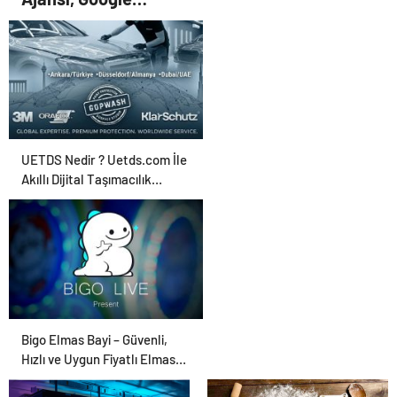
neden olabilir’
Reklam Ajansı, SEO
Ajansı ve Web
Tasarım Ajansı
UETDS Nedir ? Uetds.com İle
Akıllı Dijital Taşımacılık
Yazılımı
Bigo Elmas Bayi – Güvenli,
Hızlı ve Uygun Fiyatlı Elmas
Satın Almanın Yeni Adresi