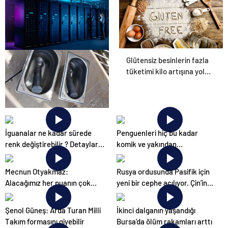
Glütensiz besinlerin fazla
Datahost İle Güvenilir
tüketimi kilo artışına yol
Sunucu Hizmetleri
açabilir
Dondurma esnafına hijyen
uyarısı! ‘Suda bekletilen
İguanalar ne kadar sürede
Penguenleri hiç bu kadar
kaşık çapraz bulaşmaya
renk değiştirebilir ? Detaylar
komik ve yakından
neden olabilir’
burada…
görmemiştiniz
Mecnun Otyakmaz:
Rusya ordusunda Pasifik için
Alacağımız her puanın çok
yeni bir cephe açılıyor. Çin’in
önemi var
ilk tepkisi!
Şenol Güneş: Arda Turan Milli
İkinci dalganın yaşandığı
Takım formasını giyebilir
Bursa’da ölüm rakamları arttı