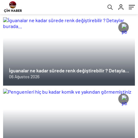
İguanalar ne kadar sürede renk değiştirebilir ? Detaylar
burada…
06 Ağustos 2026