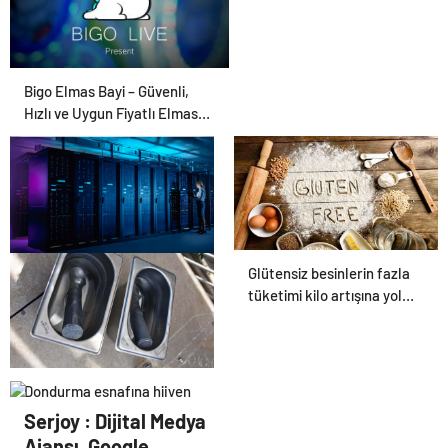
Bigo Elmas Bayi – Güvenli,
Hızlı ve Uygun Fiyatlı Elmas
Satın Almanın Yeni Adresi
Glütensiz besinlerin fazla
Datahost İle Güvenilir
tüketimi kilo artışına yol
Sunucu Hizmetleri
açabilir
Dondurma esnafına hijyen
uyarısı! ‘Suda bekletilen
Serjoy : Dijital Medya
kaşık çapraz bulaşmaya
Ajansı, Google