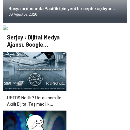
Rusya ordusunda Pasifik için yeni bir cephe açılıyor.
Çin’in ilk tepkisi!
06 Ağustos 2026
Serjoy : Dijital Medya
Ajansı, Google
Reklam Ajansı, SEO
Ajansı ve Web
Tasarım Ajansı
UETDS Nedir ? Uetds.com İle
Akıllı Dijital Taşımacılık
Yazılımı