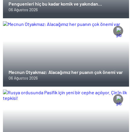
Penguenleri hiç bu kadar komik ve yakından
görmemiştiniz
06 Ağustos 2026
Mecnun Otyakmaz: Alacağımız her puanın çok önemi var
06 Ağustos 2026