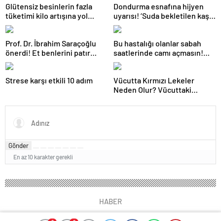
Glütensiz besinlerin fazla
Dondurma esnafına hijyen
tüketimi kilo artışına yol
uyarısı! ‘Suda bekletilen kaşık
açabilir
çapraz bulaşmaya neden
olabilir’
Prof. Dr. İbrahim Saraçoğlu
Bu hastalığı olanlar sabah
önerdi! Et benlerini patır
saatlerinde camı açmasın!
patır döküyor! ’15-20 DAKİKA
Burun tıkanıklığı, hapşırık,
BEKLETMEK YETİYOR!’
kaşıntı, öksürük… Meğer
Strese karşı etkili 10 adım
Vücutta Kırmızı Lekeler
tetikliyormuş
Neden Olur? Vücuttaki
Kırmızı Lekeler noktalar Nasıl
Geçer?
Gönder
En az 10 karakter gerekli
HABER