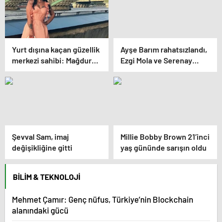
Yurt dışına kaçan güzellik
Ayşe Barım rahatsızlandı,
merkezi sahibi: Mağdur
Ezgi Mola ve Serenay
oldum
Sarıkaya isyan etti
Şevval Sam, imaj
Millie Bobby Brown 21’inci
değişikliğine gitti
yaş gününde sarışın oldu
BILIM & TEKNOLOJI
Mehmet Çamır: Genç nüfus, Türkiye’nin Blockchain
alanındaki gücü