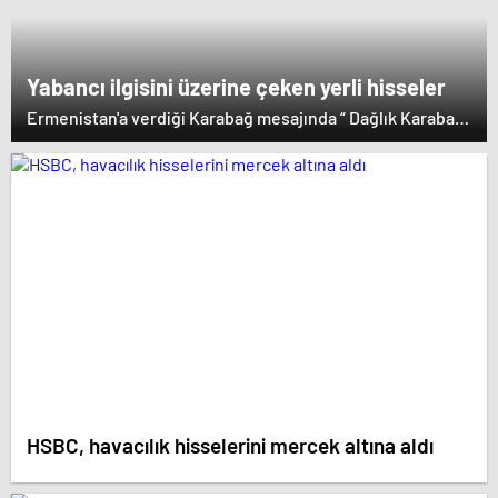
lideri Arayik Harutyunyan'la görüştü. Ermenistan'a verdiği
desteği saklamayan Fransa Cumhurbaşkanı Macron ise
dikkat çeken bir ziyaret gerçekleştirdi.
Yabancı ilgisini üzerine çeken yerli hisseler
Ermenistan'a verdiği Karabağ mesajında “ Dağlık Karabağ
ve çevresindeki bölgeler Azerbaycan Cumhuriyeti'nin
ayrılmaz bir parçasıdır” dedi. İstifa çağrılarını kabul
etmeyen Başbakan Paşinyan Dağlık karabağ'ın sözde
lideri Arayik Harutyunyan'la görüştü. Ermenistan'a verdiği
desteği saklamayan Fransa Cumhurbaşkanı Macron ise
dikkat çeken bir ziyaret gerçekleştirdi.
HSBC, havacılık hisselerini mercek altına aldı