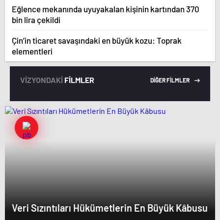
Eğlence mekanında uyuyakalan kişinin kartından 370
bin lira çekildi
Çin’in ticaret savaşındaki en büyük kozu: Toprak
elementleri
VİZYONDAKİ
FİLMLER
DİĞER FİLMLER
Veri Sızıntıları Hükümetlerin En Büyük Kâbusu