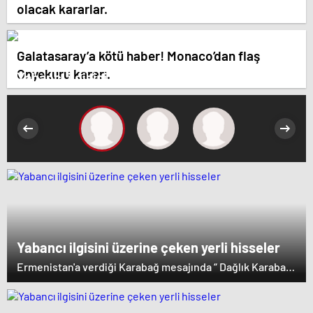
olacak kararlar.
Galatasaray’a kötü haber! Monaco’dan flaş
Onyekuru kararı.
Yabancı ilgisini üzerine çeken yerli hisseler
Yabancı ilgisini üzerine çeken yerli hisseler
Ermenistan'a verdiği Karabağ mesajında “ Dağlık Karabağ
ve çevresindeki bölgeler Azerbaycan Cumhuriyeti'nin
ayrılmaz bir parçasıdır” dedi. İstifa çağrılarını kabul
etmeyen Başbakan Paşinyan Dağlık karabağ'ın sözde