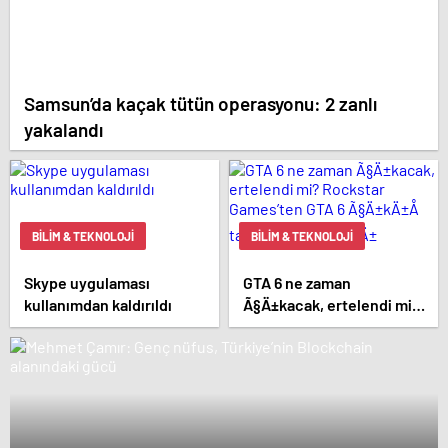
Samsun’da kaçak tütün operasyonu: 2 zanlı
yakalandı
BILIM & TEKNOLOJI
BILIM & TEKNOLOJI
Skype uygulaması
GTA 6 ne zaman
kullanımdan kaldırıldı
Ã§Ä±kacak, ertelendi mi?
Rockstar Games’ten GTA
6 Ã§Ä±kÄ±Å tarihi
aÃ§Ä±klamasÄ±