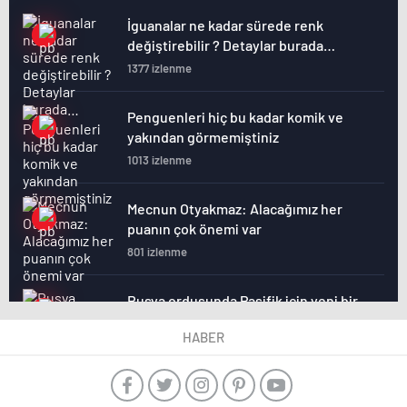
İguanalar ne kadar sürede renk
değiştirebilir ? Detaylar burada…
1377 izlenme
Penguenleri hiç bu kadar komik ve
yakından görmemiştiniz
1013 izlenme
Mecnun Otyakmaz: Alacağımız her
puanın çok önemi var
801 izlenme
Rusya ordusunda Pasifik için yeni bir
cephe açılıyor. Çin’in ilk tepkisi!
HABER
885 izlenme
Şenol Güneş: Arda Turan Milli Takım