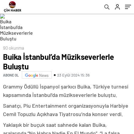
90 okunma
Buika İstanbul’da Müzikseverlerle
Buluştu
23 Eylül 2024 15:36
ABONE OL
News
Grammy Ödüllü İspanyol şarkıcı Buika, Türkiye turnesi
kapsamında İstanbul’da müzikseverlerle buluştu.
Sanatçı, Piu Entertainment organizasyonuyla Harbiye
Cemil Topuzlu Açıkhava Tiyatrosu’nda konser verdi.
Yaklaşık bir buçuk saat sahnede kalan Buika,
aralarında “No Habra Nadie En El Mundo”, “La falsa