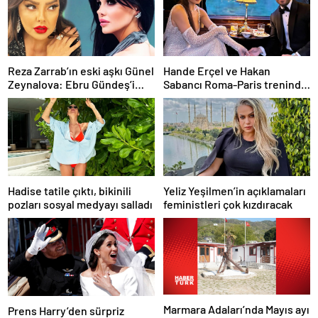
Reza Zarrab’ın eski aşkı Günel
Hande Erçel ve Hakan
Zeynalova: Ebru Gündeş’i
Sabancı Roma-Paris treninde
affettim
aşka geldi
Hadise tatile çıktı, bikinili
Yeliz Yeşilmen’in açıklamaları
pozları sosyal medyayı salladı
feministleri çok kızdıracak
Marmara Adaları’nda Mayıs ayı
Prens Harry’den sürpriz